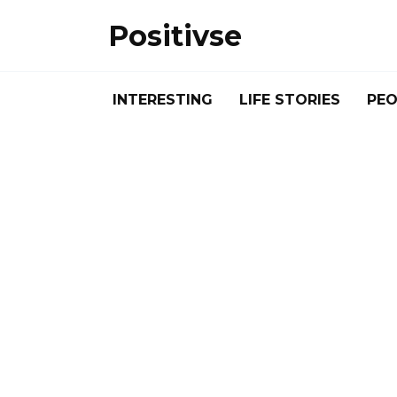
Skip
Positivse
to
content
INTERESTING
LIFE STORIES
PEO