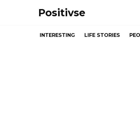
Skip
Positivse
to
content
INTERESTING
LIFE STORIES
PEO