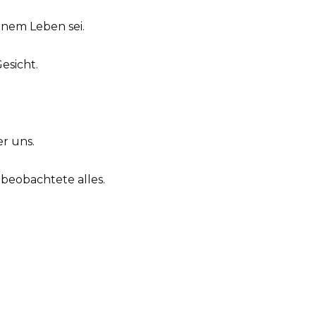
inem Leben sei.
esicht.
r uns.
beobachtete alles.