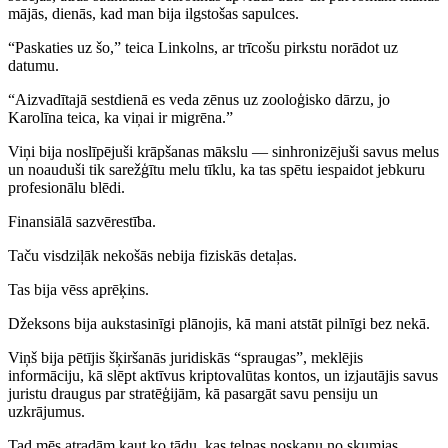
mājās, dienās, kad man bija ilgstošas sapulces.
“Paskaties uz šo,” teica Linkolns, ar trīcošu pirkstu norādot uz
datumu.
“Aizvadītajā sestdienā es veda zēnus uz zooloģisko dārzu, jo
Karolīna teica, ka viņai ir migrēna.”
Viņi bija noslīpējuši krāpšanas mākslu — sinhronizējuši savus melus
un noauduši tik sarežģītu melu tīklu, ka tas spētu iespaidot jebkuru
profesionālu blēdi.
Finansiālā sazvērestība.
Taču visdziļāk nekošās nebija fiziskās detaļas.
Tas bija vēss aprēķins.
Džeksons bija aukstasinīgi plānojis, kā mani atstāt pilnīgi bez nekā.
Viņš bija pētījis šķiršanās juridiskās “spraugas”, meklējis
informāciju, kā slēpt aktīvus kriptovalūtas kontos, un izjautājis savus
juristu draugus par stratēģijām, kā pasargāt savu pensiju un
uzkrājumus.
Tad mēs atradām kaut ko tādu, kas telpas noskaņu no skumjas