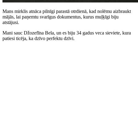
Mans mirklis atnāca pilnīgi parastā otrdienā, kad nolēmu aizbraukt
mājās, lai paņemtu svarīgus dokumentus, kurus muļķīgi biju
atstājusi.
Mani sauc Džozefīna Bela, un es biju 34 gadus veca sieviete, kura
patiesi ticēja, ka dzīvo perfektu dzīvi.