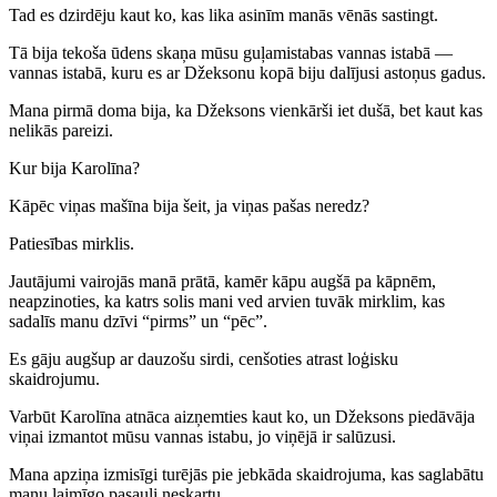
Tad es dzirdēju kaut ko, kas lika asinīm manās vēnās sastingt.
Tā bija tekoša ūdens skaņa mūsu guļamistabas vannas istabā —
vannas istabā, kuru es ar Džeksonu kopā biju dalījusi astoņus gadus.
Mana pirmā doma bija, ka Džeksons vienkārši iet dušā, bet kaut kas
nelikās pareizi.
Kur bija Karolīna?
Kāpēc viņas mašīna bija šeit, ja viņas pašas neredz?
Patiesības mirklis.
Jautājumi vairojās manā prātā, kamēr kāpu augšā pa kāpnēm,
neapzinoties, ka katrs solis mani ved arvien tuvāk mirklim, kas
sadalīs manu dzīvi “pirms” un “pēc”.
Es gāju augšup ar dauzošu sirdi, cenšoties atrast loģisku
skaidrojumu.
Varbūt Karolīna atnāca aizņemties kaut ko, un Džeksons piedāvāja
viņai izmantot mūsu vannas istabu, jo viņējā ir salūzusi.
Mana apziņa izmisīgi turējās pie jebkāda skaidrojuma, kas saglabātu
manu laimīgo pasauli neskartu.