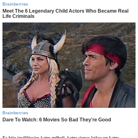
Es biju izvēlējusies katru mēbeli, katru sienas krāsu un katru