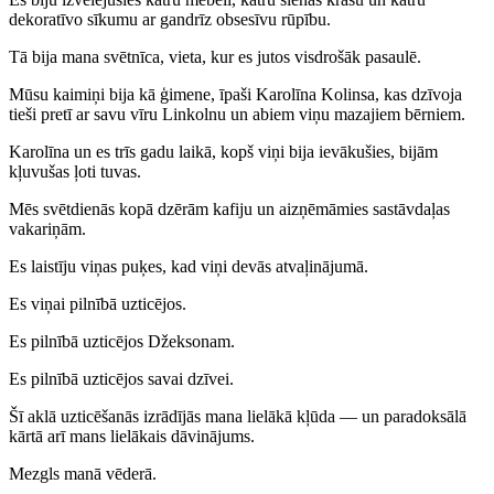
dekoratīvo sīkumu ar gandrīz obsesīvu rūpību.
Tā bija mana svētnīca, vieta, kur es jutos visdrošāk pasaulē.
Mūsu kaimiņi bija kā ģimene, īpaši Karolīna Kolinsa, kas dzīvoja
tieši pretī ar savu vīru Linkolnu un abiem viņu mazajiem bērniem.
Karolīna un es trīs gadu laikā, kopš viņi bija ievākušies, bijām
kļuvušas ļoti tuvas.
Mēs svētdienās kopā dzērām kafiju un aizņēmāmies sastāvdaļas
vakariņām.
Es laistīju viņas puķes, kad viņi devās atvaļinājumā.
Es viņai pilnībā uzticējos.
Es pilnībā uzticējos Džeksonam.
Es pilnībā uzticējos savai dzīvei.
Šī aklā uzticēšanās izrādījās mana lielākā kļūda — un paradoksālā
kārtā arī mans lielākais dāvinājums.
Mezgls manā vēderā.