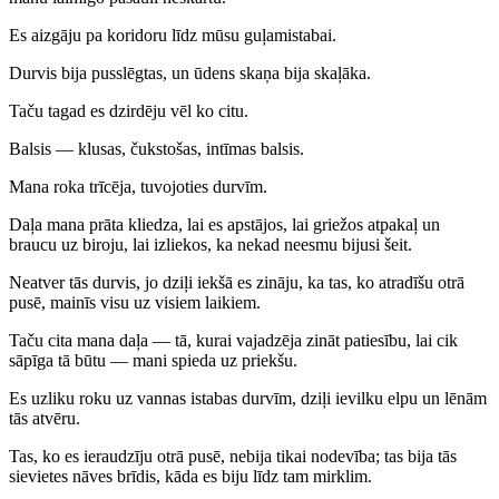
Es aizgāju pa koridoru līdz mūsu guļamistabai.
Durvis bija pusslēgtas, un ūdens skaņa bija skaļāka.
Taču tagad es dzirdēju vēl ko citu.
Balsis — klusas, čukstošas, intīmas balsis.
Mana roka trīcēja, tuvojoties durvīm.
Daļa mana prāta kliedza, lai es apstājos, lai griežos atpakaļ un
braucu uz biroju, lai izliekos, ka nekad neesmu bijusi šeit.
Neatver tās durvis, jo dziļi iekšā es zināju, ka tas, ko atradīšu otrā
pusē, mainīs visu uz visiem laikiem.
Taču cita mana daļa — tā, kurai vajadzēja zināt patiesību, lai cik
sāpīga tā būtu — mani spieda uz priekšu.
Es uzliku roku uz vannas istabas durvīm, dziļi ievilku elpu un lēnām
tās atvēru.
Tas, ko es ieraudzīju otrā pusē, nebija tikai nodevība; tas bija tās
sievietes nāves brīdis, kāda es biju līdz tam mirklim.