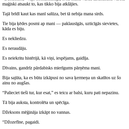
maģiski atsaukt to, kas tikko bija atklājies.
Tajā brīdī kaut kas manī salūza, bet tā nebija mana sirds.
Tie bija ķēdes posmi ap mani — paklausīgās, uzticīgās sievietes,
kāda es biju.
Es nekliedzu.
Es neraudāju.
Es neiekritu histērijā, kā viņi, iespējams, gaidīja.
Dīvains, gandrīz pārdabisks mierīgums pārņēma mani.
Bija sajūta, ka es būtu izkāpusi no sava ķermeņa un skatītos uz šo
ainu no augšas.
“Palieciet tieši tur, kur esat,” es teicu ar balsi, kuru pati nepazinu.
Tā bija auksta, kontrolēta un spēcīga.
Džeksons mēģināja izkāpt no vannas.
“Džozefīne, pagaidi.