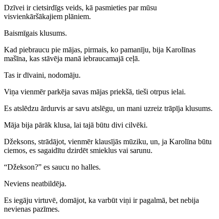
Dzīvei ir cietsirdīgs veids, kā pasmieties par mūsu
visvienkāršākajiem plāniem.
Baismīgais klusums.
Kad piebraucu pie mājas, pirmais, ko pamanīju, bija Karolīnas
mašīna, kas stāvēja manā iebraucamajā ceļā.
Tas ir dīvaini, nodomāju.
Viņa vienmēr parkēja savas mājas priekšā, tieši otrpus ielai.
Es atslēdzu ārdurvis ar savu atslēgu, un mani uzreiz trāpīja klusums.
Māja bija pārāk klusa, lai tajā būtu divi cilvēki.
Džeksons, strādājot, vienmēr klausījās mūziku, un, ja Karolīna būtu
ciemos, es sagaidītu dzirdēt smieklus vai sarunu.
“Džekson?” es saucu no halles.
Neviens neatbildēja.
Es iegāju virtuvē, domājot, ka varbūt viņi ir pagalmā, bet nebija
nevienas pazīmes.