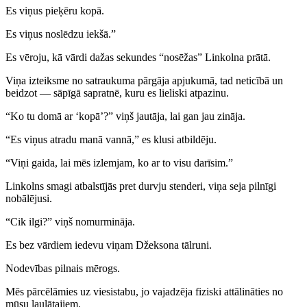
Es viņus pieķēru kopā.
Es viņus noslēdzu iekšā.”
Es vēroju, kā vārdi dažas sekundes “nosēžas” Linkolna prātā.
Viņa izteiksme no satraukuma pārgāja apjukumā, tad neticībā un
beidzot — sāpīgā sapratnē, kuru es lieliski atpazinu.
“Ko tu domā ar ‘kopā’?” viņš jautāja, lai gan jau zināja.
“Es viņus atradu manā vannā,” es klusi atbildēju.
“Viņi gaida, lai mēs izlemjam, ko ar to visu darīsim.”
Linkolns smagi atbalstījās pret durvju stenderi, viņa seja pilnīgi
nobālējusi.
“Cik ilgi?” viņš nomurmināja.
Es bez vārdiem iedevu viņam Džeksona tālruni.
Nodevības pilnais mērogs.
Mēs pārcēlāmies uz viesistabu, jo vajadzēja fiziski attālināties no
mūsu laulātajiem.