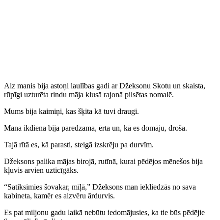
Aiz manis bija astoņi laulības gadi ar Džeksonu Skotu un skaista,
rūpīgi uzturēta rindu māja klusā rajonā pilsētas nomalē.
Mums bija kaimiņi, kas šķita kā tuvi draugi.
Mana ikdiena bija paredzama, ērta un, kā es domāju, droša.
Tajā rītā es, kā parasti, steigā izskrēju pa durvīm.
Džeksons palika mājas birojā, rutīnā, kurai pēdējos mēnešos bija
kļuvis arvien uzticīgāks.
“Satiksimies šovakar, mīļā,” Džeksons man iekliedzās no sava
kabineta, kamēr es aizvēru ārdurvis.
Es pat miljonu gadu laikā nebūtu iedomājusies, ka tie būs pēdējie