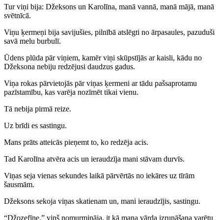
Tur viņi bija: Džeksons un Karolīna, manā vannā, manā mājā, manā
svētnīcā.
Viņu ķermeņi bija savijušies, pilnībā atslēgti no ārpasaules, pazuduši
savā melu burbulī.
Ūdens plūda pār viņiem, kamēr viņi skūpstījās ar kaisli, kādu no
Džeksona nebiju redzējusi daudzus gadus.
Viņa rokas pārvietojās pār viņas ķermeni ar tādu pašsaprotamu
pazīstamību, kas varēja nozīmēt tikai vienu.
Tā nebija pirmā reize.
Uz brīdi es sastingu.
Mans prāts atteicās pieņemt to, ko redzēja acis.
Tad Karolīna atvēra acis un ieraudzīja mani stāvam durvīs.
Viņas seja vienas sekundes laikā pārvērtās no iekāres uz tīrām
šausmām.
Džeksons sekoja viņas skatienam un, mani ieraudzījis, sastingu.
“Džozefīne,” viņš nomurmināja, it kā mana vārda izrunāšana varētu