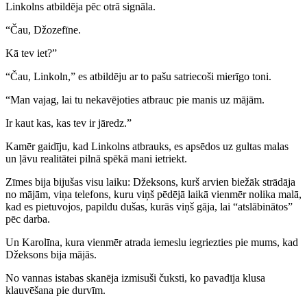
Linkolns atbildēja pēc otrā signāla.
“Čau, Džozefīne.
Kā tev iet?”
“Čau, Linkoln,” es atbildēju ar to pašu satriecoši mierīgo toni.
“Man vajag, lai tu nekavējoties atbrauc pie manis uz mājām.
Ir kaut kas, kas tev ir jāredz.”
Kamēr gaidīju, kad Linkolns atbrauks, es apsēdos uz gultas malas
un ļāvu realitātei pilnā spēkā mani ietriekt.
Zīmes bija bijušas visu laiku: Džeksons, kurš arvien biežāk strādāja
no mājām, viņa telefons, kuru viņš pēdējā laikā vienmēr nolika malā,
kad es pietuvojos, papildu dušas, kurās viņš gāja, lai “atslābinātos”
pēc darba.
Un Karolīna, kura vienmēr atrada iemeslu iegriezties pie mums, kad
Džeksons bija mājās.
No vannas istabas skanēja izmisuši čuksti, ko pavadīja klusa
klauvēšana pie durvīm.