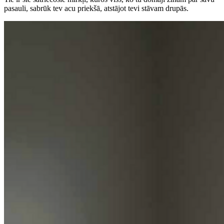
pasauli, sabrūk tev acu priekšā, atstājot tevi stāvam drupās.