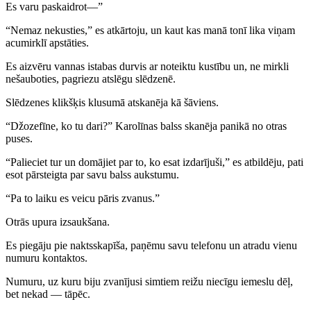
Es varu paskaidrot—”
“Nemaz nekusties,” es atkārtoju, un kaut kas manā tonī lika viņam
acumirklī apstāties.
Es aizvēru vannas istabas durvis ar noteiktu kustību un, ne mirkli
nešauboties, pagriezu atslēgu slēdzenē.
Slēdzenes klikšķis klusumā atskanēja kā šāviens.
“Džozefīne, ko tu dari?” Karolīnas balss skanēja panikā no otras
puses.
“Palieciet tur un domājiet par to, ko esat izdarījuši,” es atbildēju, pati
esot pārsteigta par savu balss aukstumu.
“Pa to laiku es veicu pāris zvanus.”
Otrās upura izsaukšana.
Es piegāju pie naktsskapīša, paņēmu savu telefonu un atradu vienu
numuru kontaktos.
Numuru, uz kuru biju zvanījusi simtiem reižu niecīgu iemeslu dēļ,
bet nekad — tāpēc.