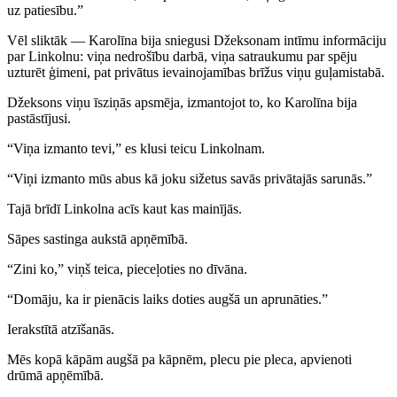
uz patiesību.”
Vēl sliktāk — Karolīna bija sniegusi Džeksonam intīmu informāciju
par Linkolnu: viņa nedrošību darbā, viņa satraukumu par spēju
uzturēt ģimeni, pat privātus ievainojamības brīžus viņu guļamistabā.
Džeksons viņu īsziņās apsmēja, izmantojot to, ko Karolīna bija
pastāstījusi.
“Viņa izmanto tevi,” es klusi teicu Linkolnam.
“Viņi izmanto mūs abus kā joku sižetus savās privātajās sarunās.”
Tajā brīdī Linkolna acīs kaut kas mainījās.
Sāpes sastinga aukstā apņēmībā.
“Zini ko,” viņš teica, pieceļoties no dīvāna.
“Domāju, ka ir pienācis laiks doties augšā un aprunāties.”
Ierakstītā atzīšanās.
Mēs kopā kāpām augšā pa kāpnēm, plecu pie pleca, apvienoti
drūmā apņēmībā.