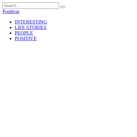
Skip
Search
to
for:
Positivse
content
INTERESTING
LIFE STORIES
PEOPLE
POSITIVE