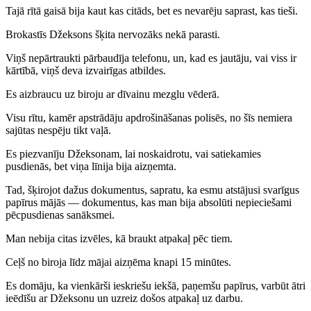
Tajā rītā gaisā bija kaut kas citāds, bet es nevarēju saprast, kas tieši.
Brokastīs Džeksons šķita nervozāks nekā parasti.
Viņš nepārtraukti pārbaudīja telefonu, un, kad es jautāju, vai viss ir
kārtībā, viņš deva izvairīgas atbildes.
Es aizbraucu uz biroju ar dīvainu mezglu vēderā.
Visu rītu, kamēr apstrādāju apdrošināšanas polisēs, no šīs nemiera
sajūtas nespēju tikt vaļā.
Es piezvanīju Džeksonam, lai noskaidrotu, vai satiekamies
pusdienās, bet viņa līnija bija aizņemta.
Tad, šķirojot dažus dokumentus, sapratu, ka esmu atstājusi svarīgus
papīrus mājās — dokumentus, kas man bija absolūti nepieciešami
pēcpusdienas sanāksmei.
Man nebija citas izvēles, kā braukt atpakaļ pēc tiem.
Ceļš no biroja līdz mājai aizņēma knapi 15 minūtes.
Es domāju, ka vienkārši ieskriešu iekšā, paņemšu papīrus, varbūt ātri
ieēdīšu ar Džeksonu un uzreiz došos atpakaļ uz darbu.