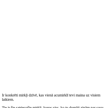
Ir konkrēti mirkļi dzīvē, kas vienā acumirklī tevi maina uz visiem
laikiem.
Tie ir šie satriecošie mirkļi, kuros viss, ko tu domāji zinām par savu