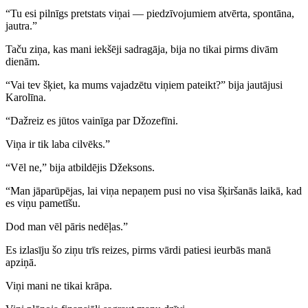
“Tu esi pilnīgs pretstats viņai — piedzīvojumiem atvērta, spontāna,
jautra.”
Taču ziņa, kas mani iekšēji sadragāja, bija no tikai pirms divām
dienām.
“Vai tev šķiet, ka mums vajadzētu viņiem pateikt?” bija jautājusi
Karolīna.
“Dažreiz es jūtos vainīga par Džozefīni.
Viņa ir tik laba cilvēks.”
“Vēl ne,” bija atbildējis Džeksons.
“Man jāparūpējas, lai viņa nepaņem pusi no visa šķiršanās laikā, kad
es viņu pametīšu.
Dod man vēl pāris nedēļas.”
Es izlasīju šo ziņu trīs reizes, pirms vārdi patiesi ieurbās manā
apziņā.
Viņi mani ne tikai krāpa.