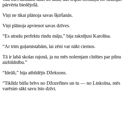
pārvērta biedējošā.
Viņi ne tikai plānoja savas šķiršanās.
Viņi plānoja apvienot savas dzīves.
“Es atradu perfektu rindu māju,” bija rakstījusi Karolīna.
“Ar trim guļamistabām, lai zēni var nākt ciemos.
Tā ir labā skolas rajonā, ja nu mēs nolemjam cīnīties par pilnu
aizbildnību.”
“Ideāli,” bija atbildējis Džeksons.
“Tiklīdz būšu brīvs no Džozefīnes un tu — no Linkolna, mēs
varēsim sākt savu īsto dzīvi.