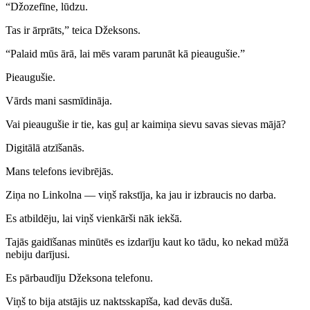
“Džozefīne, lūdzu.
Tas ir ārprāts,” teica Džeksons.
“Palaid mūs ārā, lai mēs varam parunāt kā pieaugušie.”
Pieaugušie.
Vārds mani sasmīdināja.
Vai pieaugušie ir tie, kas guļ ar kaimiņa sievu savas sievas mājā?
Digitālā atzīšanās.
Mans telefons ievibrējās.
Ziņa no Linkolna — viņš rakstīja, ka jau ir izbraucis no darba.
Es atbildēju, lai viņš vienkārši nāk iekšā.
Tajās gaidīšanas minūtēs es izdarīju kaut ko tādu, ko nekad mūžā
nebiju darījusi.
Es pārbaudīju Džeksona telefonu.
Viņš to bija atstājis uz naktsskapīša, kad devās dušā.