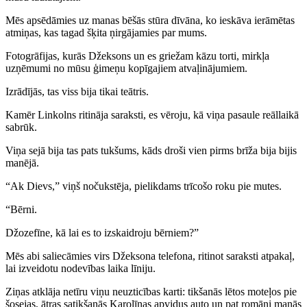
Mēs apsēdāmies uz manas bēšās stūra dīvāna, ko ieskāva ierāmētas
atmiņas, kas tagad šķita ņirgājamies par mums.
Fotogrāfijas, kurās Džeksons un es griežam kāzu torti, mirkļa
uzņēmumi no mūsu ģimeņu kopīgajiem atvaļinājumiem.
Izrādījās, tas viss bija tikai teātris.
Kamēr Linkolns ritināja saraksti, es vēroju, kā viņa pasaule reāllaikā
sabrūk.
Viņa sejā bija tas pats tukšums, kāds droši vien pirms brīža bija bijis
manējā.
“Ak Dievs,” viņš nočukstēja, pielikdams trīcošo roku pie mutes.
“Bērni.
Džozefīne, kā lai es to izskaidroju bērniem?”
Mēs abi saliecāmies virs Džeksona telefona, ritinot saraksti atpakaļ,
lai izveidotu nodevības laika līniju.
Ziņas atklāja netīru viņu neuzticības karti: tikšanās lētos moteļos pie
šosejas, ātras satikšanās Karolīnas apvidus auto un pat romāni manās