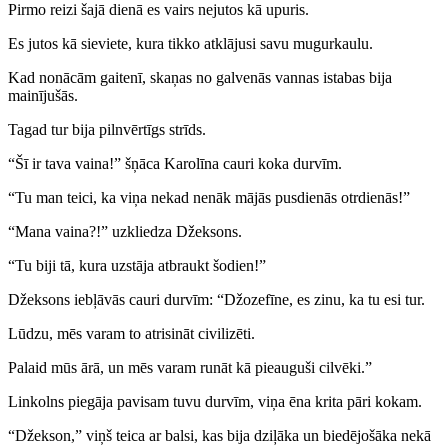
Pirmo reizi šajā dienā es vairs nejutos kā upuris.
Es jutos kā sieviete, kura tikko atklājusi savu mugurkaulu.
Kad nonācām gaitenī, skaņas no galvenās vannas istabas bija
mainījušās.
Tagad tur bija pilnvērtīgs strīds.
“Šī ir tava vaina!” šņāca Karolīna cauri koka durvīm.
“Tu man teici, ka viņa nekad nenāk mājās pusdienās otrdienās!”
“Mana vaina?!” uzkliedza Džeksons.
“Tu biji tā, kura uzstāja atbraukt šodien!”
Džeksons iebļāvās cauri durvīm: “Džozefīne, es zinu, ka tu esi tur.
Lūdzu, mēs varam to atrisināt civilizēti.
Palaid mūs ārā, un mēs varam runāt kā pieauguši cilvēki.”
Linkolns piegāja pavisam tuvu durvīm, viņa ēna krita pāri kokam.
“Džekson,” viņš teica ar balsi, kas bija dziļāka un biedējošāka nekā