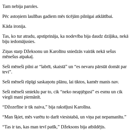
Tam nebija paroles.
Pēc astoņiem laulības gadiem mēs ticējām pilnīgai atklātībai.
Kāda ironija.
Tas, ko tur atradu, apstiprināja, ka nodevība bija daudz dziļāka, nekā
biju iedomājusies.
Ziņas starp Džeksonu un Karolīnu sniedzās vairāk nekā sešus
mēnešus atpakaļ.
Seši mēneši pilni ar “labrīt, skaistā” un “es nevaru pārstāt domāt par
tevi”.
Seši mēneši rūpīgi saskaņotu plānu, lai tiktos, kamēr manis nav.
Seši mēneši smieklu par to, cik “neko neapjēgusi” es esmu un cik
viegli mani piemānīt.
“Džozefīne ir tik naiva,” bija rakstījusi Karolīna.
“Man šķiet, mēs varētu to darīt viesistabā, un viņa pat nepamanītu.”
“Tas ir tas, kas man tevī patīk,” Džeksons bija atbildējis.