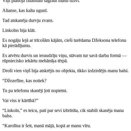
Viņi plānoja finansiāli sagraut manu dzīvi.
Alianse, kas kalta ugunī.
Tad atskanēja durvju zvans.
Linkolns bija klāt.
Es nogāju lejā ar trīcošām kājām, cieši turēdama Džeksona telefonu
kā pierādījumu.
Es atvēru durvis un ieraudzīju viņu, stāvam tur savā darba formā —
rūpniecisko iekārtu mehāniķa tērpā.
Droši vien viņš bija atskrējis no objekta, tikko izdzirdējis manu balsi.
“Džozefīne, kas notiek?
Tu pa telefonu skanēji ļoti nopietni.
Vai viss ir kārtībā?”
“Linkoln,” es teicu, pati par sevi izbrīnīta, cik stabili skanēja mana
balss.
“Karolīna ir šeit, manā mājā, kopā ar manu vīru.