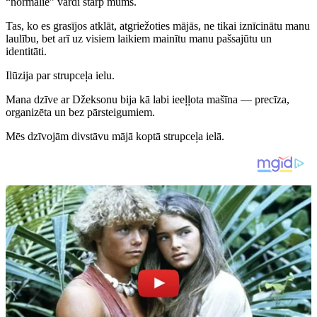
“normālie” vārdi starp mums.
Tas, ko es grasījos atklāt, atgriežoties mājās, ne tikai iznīcinātu manu
laulību, bet arī uz visiem laikiem mainītu manu pašsajūtu un
identitāti.
Ilūzija par strupceļa ielu.
Mana dzīve ar Džeksonu bija kā labi ieeļļota mašīna — precīza,
organizēta un bez pārsteigumiem.
Mēs dzīvojām divstāvu mājā koptā strupceļa ielā.