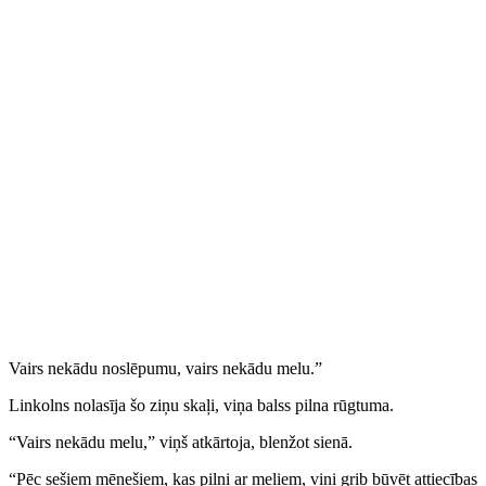
Vairs nekādu noslēpumu, vairs nekādu melu.”
Linkolns nolasīja šo ziņu skaļi, viņa balss pilna rūgtuma.
“Vairs nekādu melu,” viņš atkārtoja, blenžot sienā.
“Pēc sešiem mēnešiem, kas pilni ar meliem, viņi grib būvēt attiecības