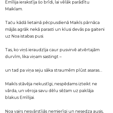
Emīlija ierakstīja šo brīdi, lai vēlāk parādītu
Maiklam.
Taču kādā lietainā pēcpusdienā Maikls pārnāca
mājās agrāk nekā parasti un klusi devās pa gaiteni
uz Noa istabas pusi.
Tas, ko viņš ieraudzīja caur pusvirvē atvērtajām
durvīm, lika viņam sastingt –
un tad pa viņa seju sāka straumēm plūst asaras…
Maikls stāvēja nekustīgi, nespēdams izteikt ne
vārda, un vēroja savu dēlu sēžam uz paklāja
blakus Emīlijai.
Noa vairs nesvārstījās nemierīgi un nesedza ausis,