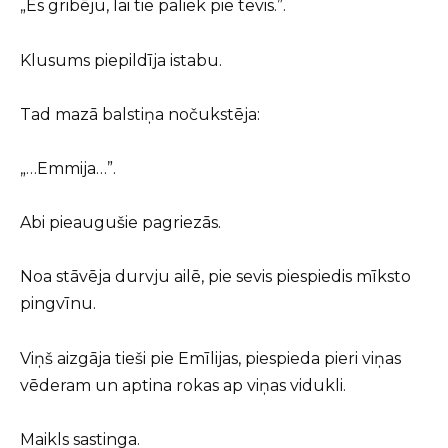
„Es gribēju, lai tie paliek pie tevis.”.
Klusums piepildīja istabu.
Tad mazā balstiņa nočukstēja:
„…Emmija…”.
Abi pieaugušie pagriezās.
Noa stāvēja durvju ailē, pie sevis piespiedis mīksto
pingvīnu.
Viņš aizgāja tieši pie Emīlijas, piespieda pieri viņas
vēderam un aptina rokas ap viņas vidukli.
Maikls sastinga.