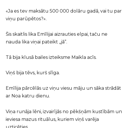
«Ja es tev maksātu 500 000 dolāru gadā, vai tu par
viņu parūpētos?».
Šis skaitlis lika Emīlijai aizrauties elpai, taču ne
nauda lika viņai pateikt „jā”.
Tā bija klusā bailes izteiksme Maikla acīs.
Viņš bija tēvs, kurš slīga.
Emīlija pārcēlās uz viņu viesu māju un sāka strādāt
ar Noa katru dienu.
Viņa runāja lēni, izvairījās no pēkšņām kustībām un
ieviesa mazus rituālus, kuriem viņš varēja
uzticēties.