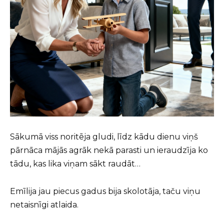
Sākumā viss noritēja gludi, līdz kādu dienu viņš
pārnāca mājās agrāk nekā parasti un ieraudzīja ko
tādu, kas lika viņam sākt raudāt…
Emīlija jau piecus gadus bija skolotāja, taču viņu
netaisnīgi atlaida.