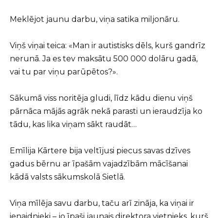
Meklējot jaunu darbu, viņa satika miljonāru.
Viņš viņai teica: «Man ir autistisks dēls, kurš gandrīz
nerunā. Ja es tev maksātu 500 000 dolāru gadā,
vai tu par viņu parūpētos?».
Sākumā viss noritēja gludi, līdz kādu dienu viņš
pārnāca mājās agrāk nekā parasti un ieraudzīja ko
tādu, kas lika viņam sākt raudāt…
Emīlija Kārtere bija veltījusi piecus savas dzīves
gadus bērnu ar īpašām vajadzībām mācīšanai
kādā valsts sākumskolā Sietlā.
Viņa mīlēja savu darbu, taču arī zināja, ka viņai ir
ienaidnieki – jo īpaši jaunais direktora vietnieks, kurš