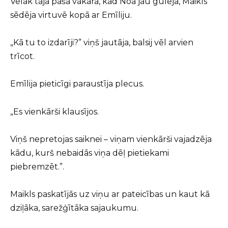
Vēlāk tajā pašā vakarā, kad Noa jau gulēja, Maikls
sēdēja virtuvē kopā ar Emīliju.
„Kā tu to izdarīji?” viņš jautāja, balsij vēl arvien
trīcot.
Emīlija pieticīgi paraustīja plecus.
„Es vienkārši klausījos.
Viņš nepretojas saiknei – viņam vienkārši vajadzēja
kādu, kurš nebaidās viņa dēļ pietiekami
piebremzēt.”.
Maikls paskatījās uz viņu ar pateicības un kaut kā
dziļāka, sarežģītāka sajaukumu.