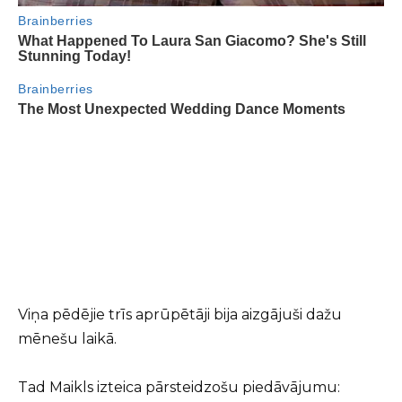
Viņa pēdējie trīs aprūpētāji bija aizgājuši dažu
mēnešu laikā.
Tad Maikls izteica pārsteidzošu piedāvājumu: