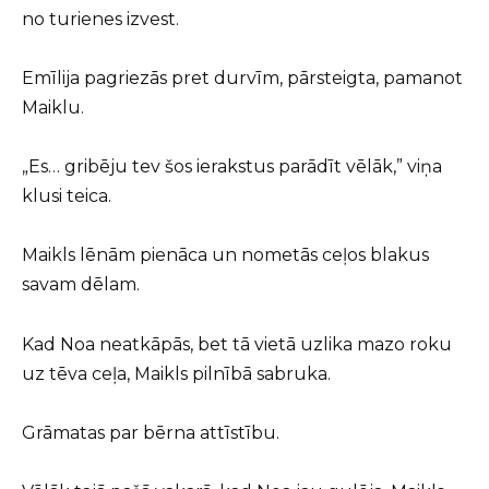
no turienes izvest.
Emīlija pagriezās pret durvīm, pārsteigta, pamanot
Maiklu.
„Es… gribēju tev šos ierakstus parādīt vēlāk,” viņa
klusi teica.
Maikls lēnām pienāca un nometās ceļos blakus
savam dēlam.
Kad Noa neatkāpās, bet tā vietā uzlika mazo roku
uz tēva ceļa, Maikls pilnībā sabruka.
Grāmatas par bērna attīstību.