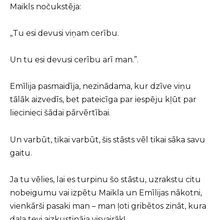
Maikls nočukstēja:
„Tu esi devusi viņam cerību.
Un tu esi devusi cerību arī man.”.
Emīlija pasmaidīja, nezinādama, kur dzīve viņu
tālāk aizvedīs, bet pateicīga par iespēju kļūt par
liecinieci šādai pārvērtībai.
Un varbūt, tikai varbūt, šis stāsts vēl tikai sāka savu
gaitu.
Ja tu vēlies, lai es turpinu šo stāstu, uzrakstu citu
nobeigumu vai izpētu Maikla un Emīlijas nākotni,
vienkārši pasaki man – man ļoti gribētos zināt, kura
daļa tevi aizkustināja visvairāk!