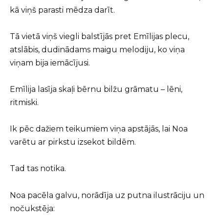
kā viņš parasti mēdza darīt.
Tā vietā viņš viegli balstījās pret Emīlijas plecu,
atslābis, dudinādams maigu melodiju, ko viņa
viņam bija iemācījusi.
Emīlija lasīja skaļi bērnu bilžu grāmatu – lēni,
ritmiski.
Ik pēc dažiem teikumiem viņa apstājās, lai Noa
varētu ar pirkstu izsekot bildēm.
Tad tas notika.
Noa pacēla galvu, norādīja uz putna ilustrāciju un
nočukstēja: