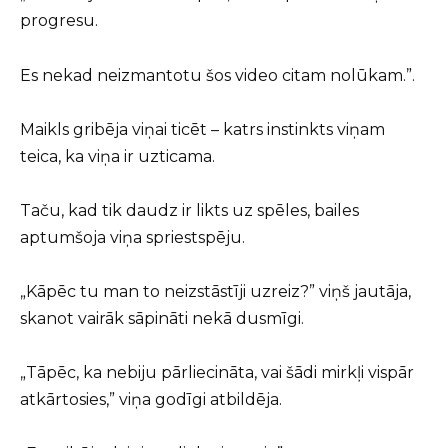
progresu.
Es nekad neizmantotu šos video citam nolūkam.”.
Maikls gribēja viņai ticēt – katrs instinkts viņam
teica, ka viņa ir uzticama.
Taču, kad tik daudz ir likts uz spēles, bailes
aptumšoja viņa spriestspēju.
„Kāpēc tu man to neizstāstīji uzreiz?” viņš jautāja,
skanot vairāk sāpināti nekā dusmīgi.
„Tāpēc, ka nebiju pārliecināta, vai šādi mirkļi vispār
atkārtosies,” viņa godīgi atbildēja.