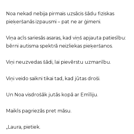
Noa nekad nebija pirmais uzsācis šādu fiziskas
pieķeršanās izpausmi – pat ne ar ģimeni.
Viņa acīs sariesās asaras, kad viņš apjauta patiesību:
bērni autisma spektrā neizliekas pieķeršanos.
Viņi neuzvedas šādi, lai pievērstu uzmanību.
Viņi veido saikni tikai tad, kad jūtas droši.
Un Noa visdrošāk jutās kopā ar Emīliju.
Maikls pagriezās pret māsu.
„Laura, pietiek.