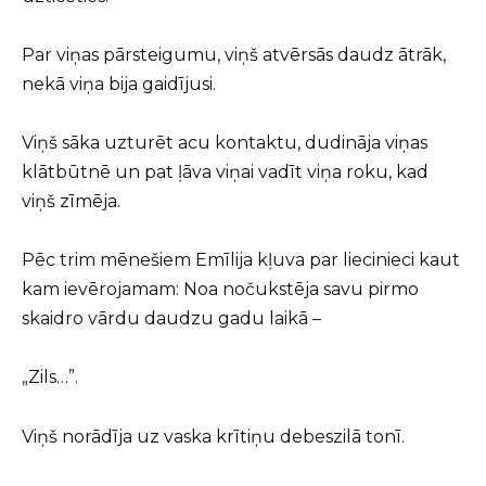
Par viņas pārsteigumu, viņš atvērsās daudz ātrāk,
nekā viņa bija gaidījusi.
Viņš sāka uzturēt acu kontaktu, dudināja viņas
klātbūtnē un pat ļāva viņai vadīt viņa roku, kad
viņš zīmēja.
Pēc trim mēnešiem Emīlija kļuva par liecinieci kaut
kam ievērojamam: Noa nočukstēja savu pirmo
skaidro vārdu daudzu gadu laikā –
„Zils…”.
Viņš norādīja uz vaska krītiņu debeszilā tonī.