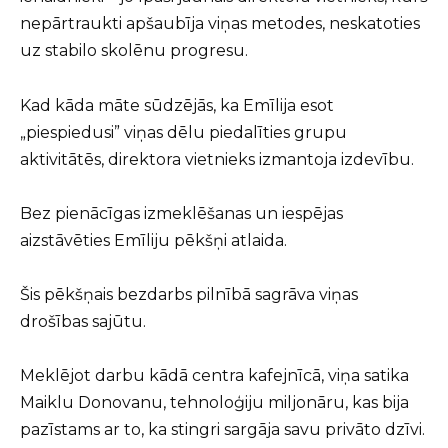
nepārtraukti apšaubīja viņas metodes, neskatoties
uz stabilo skolēnu progresu.
Kad kāda māte sūdzējās, ka Emīlija esot
„piespiedusi” viņas dēlu piedalīties grupu
aktivitātēs, direktora vietnieks izmantoja izdevību.
Bez pienācīgas izmeklēšanas un iespējas
aizstāvēties Emīliju pēkšņi atlaida.
Šis pēkšņais bezdarbs pilnībā sagrāva viņas
drošības sajūtu.
Meklējot darbu kādā centra kafejnīcā, viņa satika
Maiklu Donovanu, tehnoloģiju miljonāru, kas bija
pazīstams ar to, ka stingri sargāja savu privāto dzīvi.