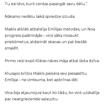
Tu esi tēvs, kurš cenšas pasargāt savu dēlu.”.
Nākamo nedēļu laikā spriedze izzuda.
Maikls atklāti atbalstīja Emīlijas metodes, un Noa
progress paātrinājās – viņš sāka nosaukt
priekšmetus, atdarināt skaņas un pat biežāk
smaidīt.
Pirmo reizi kopš Klāras nāves māja atkal šķita dzīva.
Klusajos brīžos Maikls pieķēra sevi piesaistītu
Emīlijai – ne izmisuma, bet apbrīnas dēļ.
Viņa bija atjaunojusi kaut ko tādu, ko viņš uzskatīja
par neatgriezeniski salauztu.