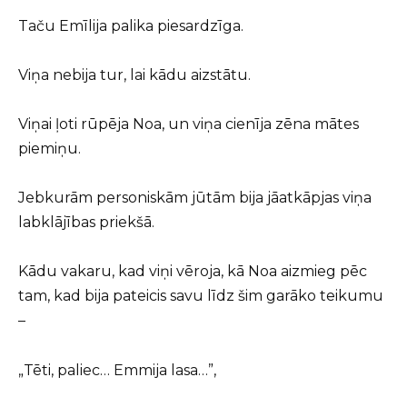
Taču Emīlija palika piesardzīga.
Viņa nebija tur, lai kādu aizstātu.
Viņai ļoti rūpēja Noa, un viņa cienīja zēna mātes
piemiņu.
Jebkurām personiskām jūtām bija jāatkāpjas viņa
labklājības priekšā.
Kādu vakaru, kad viņi vēroja, kā Noa aizmieg pēc
tam, kad bija pateicis savu līdz šim garāko teikumu
–
„Tēti, paliec… Emmija lasa…”,