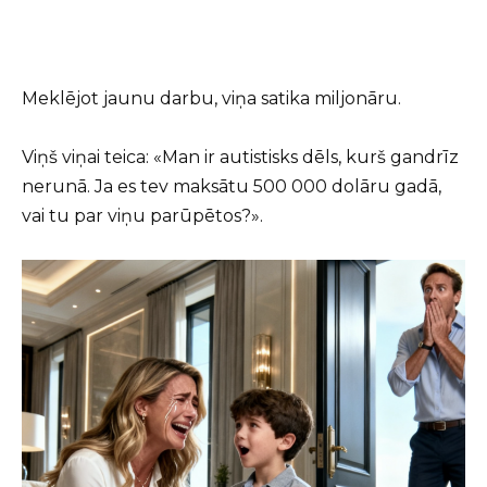
Meklējot jaunu darbu, viņa satika miljonāru.
Viņš viņai teica: «Man ir autistisks dēls, kurš gandrīz
nerunā. Ja es tev maksātu 500 000 dolāru gadā,
vai tu par viņu parūpētos?».