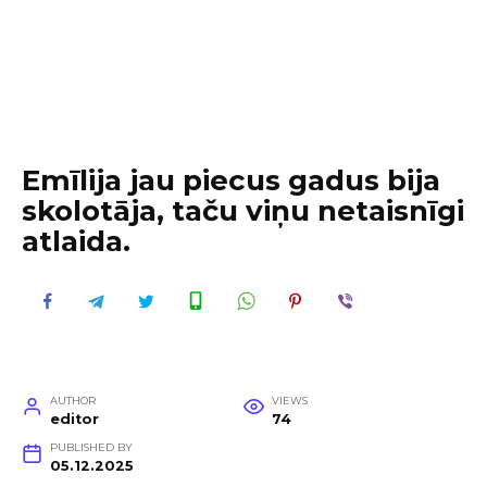
Emīlija jau piecus gadus bija
skolotāja, taču viņu netaisnīgi
atlaida.
AUTHOR
VIEWS
editor
74
PUBLISHED BY
05.12.2025