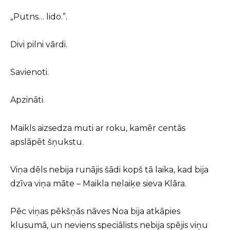
„Putns… lido.”.
Divi pilni vārdi.
Savienoti.
Apzināti.
Maikls aizsedza muti ar roku, kamēr centās
apslāpēt šņukstu.
Viņa dēls nebija runājis šādi kopš tā laika, kad bija
dzīva viņa māte – Maikla nelaiķe sieva Klāra.
Pēc viņas pēkšņās nāves Noa bija atkāpies
klusumā, un neviens speciālists nebija spējis viņu