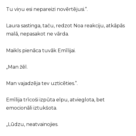
Tu viņu esi nepareizi novērtējusi.”.
Laura sastinga, taču, redzot Noa reakciju, atkāpās
malā, nepasakot ne vārda.
Maikls pienāca tuvāk Emīlijai.
„Man žēl.
Man vajadzēja tev uzticēties.”.
Emīlija trīcoši izpūta elpu, atvieglota, bet
emocionāli iztukšota.
„Lūdzu, neatvainojies.