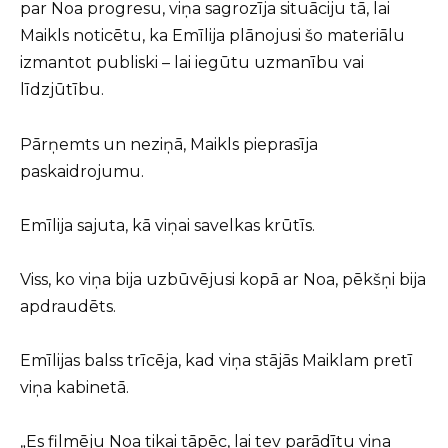
par Noa progresu, viņa sagrozīja situāciju tā, lai
Maikls noticētu, ka Emīlija plānojusi šo materiālu
izmantot publiski – lai iegūtu uzmanību vai
līdzjūtību.
Pārņemts un neziņā, Maikls pieprasīja
paskaidrojumu.
Emīlija sajuta, kā viņai savelkas krūtīs.
Viss, ko viņa bija uzbūvējusi kopā ar Noa, pēkšņi bija
apdraudēts.
Emīlijas balss trīcēja, kad viņa stājās Maiklam pretī
viņa kabinetā.
„Es filmēju Noa tikai tāpēc, lai tev parādītu viņa