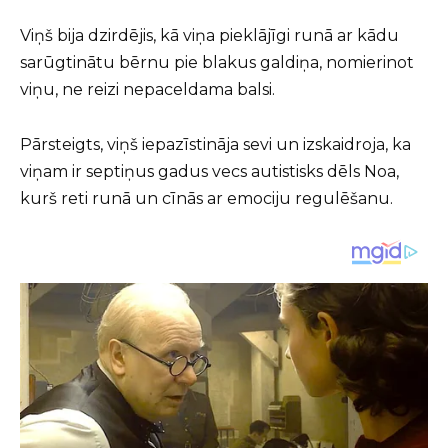
Viņš bija dzirdējis, kā viņa pieklājīgi runā ar kādu
sarūgtinātu bērnu pie blakus galdiņa, nomierinot
viņu, ne reizi nepaceldama balsi.
Pārsteigts, viņš iepazīstināja sevi un izskaidroja, ka
viņam ir septiņus gadus vecs autistisks dēls Noa,
kurš reti runā un cīnās ar emociju regulēšanu.