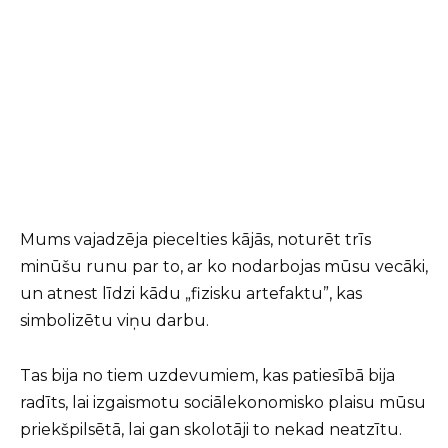
Mums vajadzēja piecelties kājās, noturēt trīs
minūšu runu par to, ar ko nodarbojas mūsu vecāki,
un atnest līdzi kādu „fizisku artefaktu”, kas
simbolizētu viņu darbu.
Tas bija no tiem uzdevumiem, kas patiesībā bija
radīts, lai izgaismotu sociālekonomisko plaisu mūsu
priekšpilsētā, lai gan skolotāji to nekad neatzītu.