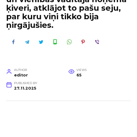
ķiveri, atklājot to pašu seju,
par kuru viņi tikko bija
ņirgājušies.
AUTHOR
VIEWS
editor
65
PUBLISHED BY
27.11.2025