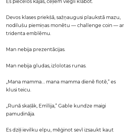
Es piecēlos kājās, ceļiem viegli klabot.
Devos klases priekšā, sažņaugusi plaukstā mazu,
nodilušu piemiņas monētu — challenge coin — ar
tridenta emblēmu.
Man nebija prezentācijas.
Man nebija gludas, izlolotas runas.
„Mana mamma… mana mamma dienē flotē,” es
klusi teicu.
„Runā skaļāk, Emīlija,” Gable kundze maigi
pamudināja.
Es dziļi ievilku elpu, mēģinot sevī izsaukt kaut