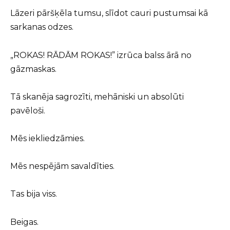
Lāzeri pāršķēla tumsu, slīdot cauri pustumsai kā
sarkanas odzes.
„ROKAS! RĀDĀM ROKAS!” izrūca balss ārā no
gāzmaskas.
Tā skanēja sagrozīti, mehāniski un absolūti
pavēloši.
Mēs iekliedzāmies.
Mēs nespējām savaldīties.
Tas bija viss.
Beigas.