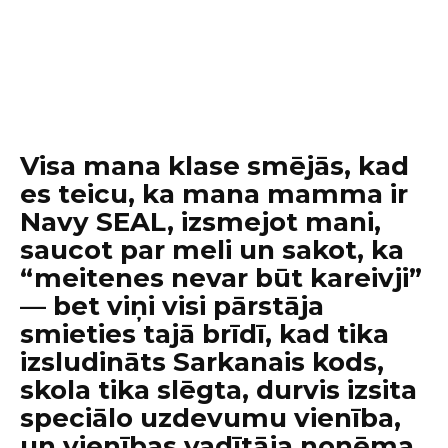
Visa mana klase smējās, kad
es teicu, ka mana mamma ir
Navy SEAL, izsmejot mani,
saucot par meli un sakot, ka
“meitenes nevar būt kareivji”
— bet viņi visi pārstāja
smieties tajā brīdī, kad tika
izsludināts Sarkanais kods,
skola tika slēgta, durvis izsita
speciālo uzdevumu vienība,
un vienības vadītāja noņēma