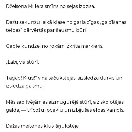
Džeisona Millera smīns no sejas izdzisa.
Dažu sekunžu laikā klase no garlaicīgas „gaidīšanas
telpas” pārvērtās par šausmu būri.
Gable kundzei no rokām izkrita marķieris.
„Labi, visi stūrī.
Tagad! Klusi!” viņa sačukstējās, aizslēdza durvis un
izslēdza gaismu.
Mēs sablīvējāmies aizmugurējā stūrī, aiz skolotājas
galda, — trīcošu locekļu un izbijušas elpas kamols.
Dažas meitenes klusi šņukstēja.