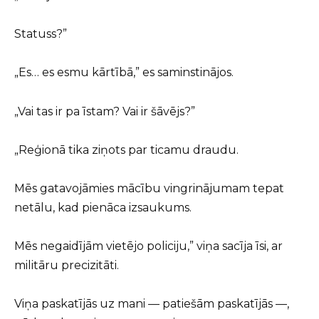
Statuss?”
„Es… es esmu kārtībā,” es saminstinājos.
„Vai tas ir pa īstam? Vai ir šāvējs?”
„Reģionā tika ziņots par ticamu draudu.
Mēs gatavojāmies mācību vingrinājumam tepat
netālu, kad pienāca izsaukums.
Mēs negaidījām vietējo policiju,” viņa sacīja īsi, ar
militāru precizitāti.
Viņa paskatījās uz mani — patiešām paskatījās —,