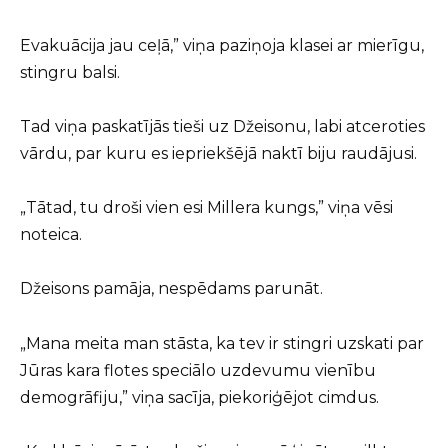
Evakuācija jau ceļā,” viņa paziņoja klasei ar mierīgu,
stingru balsi.
Tad viņa paskatījās tieši uz Džeisonu, labi atceroties
vārdu, par kuru es iepriekšējā naktī biju raudājusi.
„Tātad, tu droši vien esi Millera kungs,” viņa vēsi
noteica.
Džeisons pamāja, nespēdams parunāt.
„Mana meita man stāsta, ka tev ir stingri uzskati par
Jūras kara flotes speciālo uzdevumu vienību
demogrāfiju,” viņa sacīja, piekoriģējot cimdus.