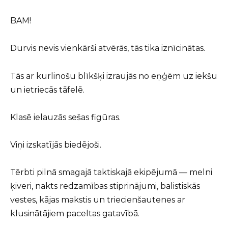
BAM!
Durvis nevis vienkārši atvērās, tās tika iznīcinātas.
Tās ar kurlinošu blīkšķi izraujās no eņģēm uz iekšu
un ietriecās tāfelē.
Klasē ielauzās sešas figūras.
Viņi izskatījās biedējoši.
Tērbti pilnā smagajā taktiskajā ekipējumā — melni
ķiveri, nakts redzamības stiprinājumi, balistiskās
vestes, kājas makstis un triecienšautenes ar
klusinātājiem paceltas gatavībā.