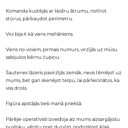
Komanda kustējās ar šķidru ātrumu, notīrot
stūrus, pārbaudot perimetru.
Viņi bija it kā viens mehānisms.
Viens no viņiem, pirmais numurs, virzījās uz mūsu
sabijušos bērnu čupiņu.
Šautenes lāzeris pavirzījās zemāk, nevis tēmējot uz
mums, bet gan skenējot telpu, lai pārliecinātos, ka
viss drošs.
Figūra apstājās tieši manā priekšā.
Pārējie operatīvisti izveidoja aiz mums aizsargājošu
pusloku, vērstu pret durvīm, nodrošinot klasi.