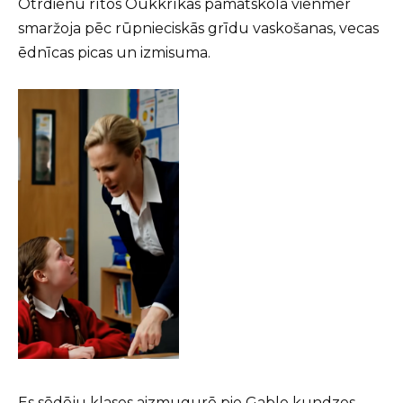
Otrdienu rītos Oukkrīkas pamatskola vienmēr
smaržoja pēc rūpnieciskās grīdu vaskošanas, vecas
ēdnīcas picas un izmisuma.
Es sēdēju klases aizmugurē pie Gable kundzes