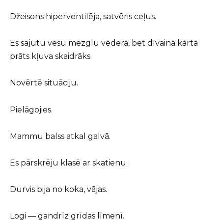
Džeisons hiperventilēja, satvēris ceļus.
Es sajutu vēsu mezglu vēderā, bet dīvainā kārtā
prāts kļuva skaidrāks.
Novērtē situāciju.
Pielāgojies.
Mammu balss atkal galvā.
Es pārskrēju klasē ar skatienu.
Durvis bija no koka, vājas.
Logi — gandrīz grīdas līmenī.