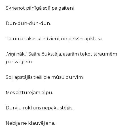
Skrienot pilnīgā solī pa gaiteni.
Dun-dun-dun-dun.
Tālumā sākās kliedzieni, un pēkšņi apklusa.
„Viņi nāk,” Saāra čukstēja, asarām tekot straumēm
pār vaigiem.
Soļi apstājās tieši pie mūsu durvīm.
Mēs aizturējām elpu.
Durvju rokturis nepakustējās.
Nebija ne klauvējiena.