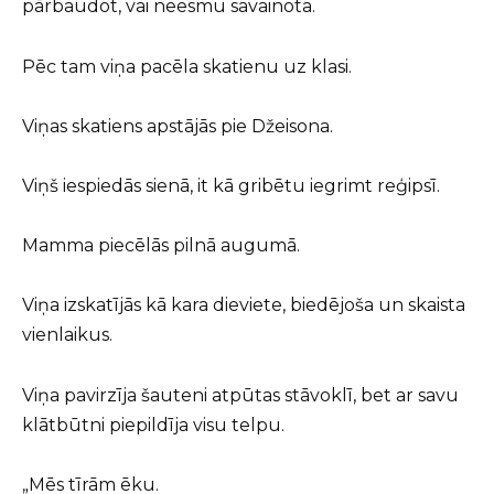
pārbaudot, vai neesmu savainota.
Pēc tam viņa pacēla skatienu uz klasi.
Viņas skatiens apstājās pie Džeisona.
Viņš iespiedās sienā, it kā gribētu iegrimt reģipsī.
Mamma piecēlās pilnā augumā.
Viņa izskatījās kā kara dieviete, biedējoša un skaista
vienlaikus.
Viņa pavirzīja šauteni atpūtas stāvoklī, bet ar savu
klātbūtni piepildīja visu telpu.
„Mēs tīrām ēku.