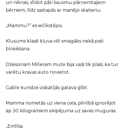
un niknas, slīdot pāri šausmu pārņemtajiem
bērniem, līdz sastapās ar manējo skatienu.
„Mammu?” es iečīkstējos.
Klusums klasē kļuva vēl smagāks nekā pati
bloķēšana.
Džeisonam Milleram mute bija vaļā tik plaši, ka tur
varētu kravas auto novietot.
Gable kundze izskatījās gatava ģībt.
Mamma nometās uz viena ceļa, pilnībā ignorējot
ap 30 kilogramiem ekipējuma uz savas muguras.
„Emīlija.