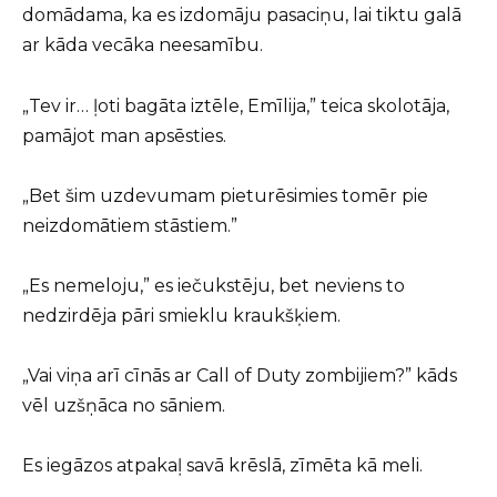
domādama, ka es izdomāju pasaciņu, lai tiktu galā
ar kāda vecāka neesamību.
„Tev ir… ļoti bagāta iztēle, Emīlija,” teica skolotāja,
pamājot man apsēsties.
„Bet šim uzdevumam pieturēsimies tomēr pie
neizdomātiem stāstiem.”
„Es nemeloju,” es iečukstēju, bet neviens to
nedzirdēja pāri smieklu kraukšķiem.
„Vai viņa arī cīnās ar Call of Duty zombijiem?” kāds
vēl uzšņāca no sāniem.
Es iegāzos atpakaļ savā krēslā, zīmēta kā meli.