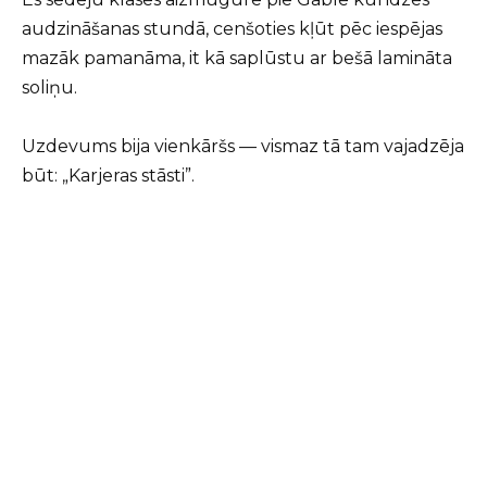
audzināšanas stundā, cenšoties kļūt pēc iespējas
mazāk pamanāma, it kā saplūstu ar bešā lamināta
soliņu.
Uzdevums bija vienkāršs — vismaz tā tam vajadzēja
būt: „Karjeras stāsti”.