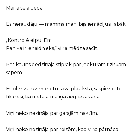
Mana seja dega.
Es neraudāju — mamma mani bija iemācījusi labāk.
„Kontrolē elpu, Em.
Panika ir ienaidnieks,” viņa mēdza sacīt.
Bet kauns dedzināja stiprāk par jebkurām fiziskām
sāpēm.
Es blenzu uz monētu savā plaukstā, saspiežot to
tik cieši, ka metāla maliņas iegriezās ādā.
Viņi neko nezināja par garajām naktīm.
Viņi neko nezināja par reizēm, kad viņa pārnāca