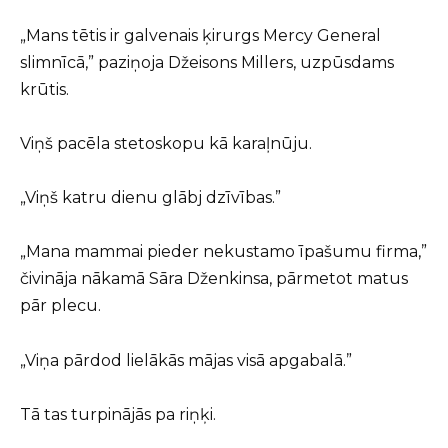
„Mans tētis ir galvenais ķirurgs Mercy General
slimnīcā,” paziņoja Džeisons Millers, uzpūsdams
krūtis.
Viņš pacēla stetoskopu kā karaļnūju.
„Viņš katru dienu glābj dzīvības.”
„Mana mammai pieder nekustamo īpašumu firma,”
čivināja nākamā Sāra Dženkinsa, pārmetot matus
pār plecu.
„Viņa pārdod lielākās mājas visā apgabalā.”
Tā tas turpinājās pa riņķi.