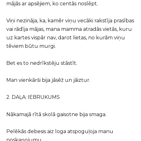
mājās ar apsējiem, ko centās noslēpt.
Viņi nezināja, ka, kamēr viņu vecāki rakstīja prasības
vai rādīja mājas, mana mamma atradās vietās, kuru
uz kartes vispār nav, darot lietas, no kurām viņu
tēviem būtu murgi.
Bet es to nedrīkstēju stāstīt.
Man vienkārši bija jāsēž un jāiztur.
2. DAĻA: IEBRUKUMS
Nākamajā rītā skolā gaisotne bija smaga.
Pelēkās debesis aiz loga atspoguļoja manu
noskaņojumu.