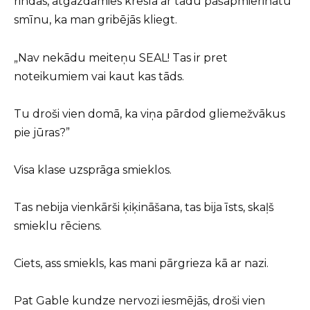
rindas, atgāzdamies krēslā ar tādu pašapmierinātu
smīnu, ka man gribējās kliegt.
„Nav nekādu meiteņu SEAL! Tas ir pret
noteikumiem vai kaut kas tāds.
Tu droši vien domā, ka viņa pārdod gliemežvākus
pie jūras?”
Visa klase uzsprāga smieklos.
Tas nebija vienkārši ķiķināšana, tas bija īsts, skaļš
smieklu rēciens.
Ciets, ass smiekls, kas mani pārgrieza kā ar nazi.
Pat Gable kundze nervozi iesmējās, droši vien