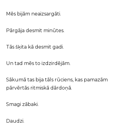
Mēs bijām neaizsargāti.
Pārgāja desmit minūtes.
Tās šķita kā desmit gadi.
Un tad mēs to izdzirdējām.
Sākumā tas bija tāls rūciens, kas pamazām
pārvērtās ritmiskā dārdoņā.
Smagi zābaki.
Daudzi.