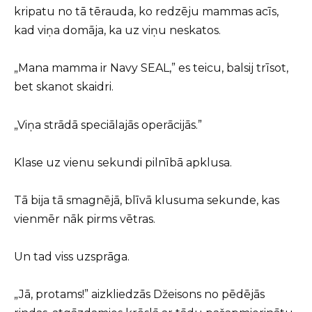
kripatu no tā tērauda, ko redzēju mammas acīs,
kad viņa domāja, ka uz viņu neskatos.
„Mana mamma ir Navy SEAL,” es teicu, balsij trīsot,
bet skanot skaidri.
„Viņa strādā speciālajās operācijās.”
Klase uz vienu sekundi pilnībā apklusa.
Tā bija tā smagnējā, blīvā klusuma sekunde, kas
vienmēr nāk pirms vētras.
Un tad viss uzsprāga.
„Jā, protams!” aizkliedzās Džeisons no pēdējās