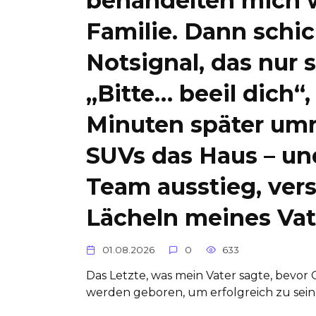
behandelten mich w
Familie. Dann schi
Notsignal, das nur 
„Bitte… beeil dich“, 
Minuten später umr
SUVs das Haus – un
Team ausstieg, ver
Lächeln meines Vat
01.08.2026
0
633
Das Letzte, was mein Vater sagte, bevor
werden geboren, um erfolgreich zu sein,