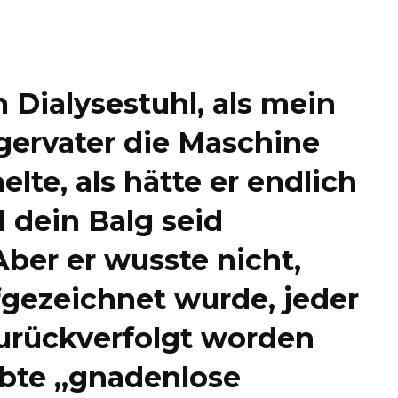
m Dialysestuhl, als mein
ervater die Maschine
lte, als hätte er endlich
dein Balg seid
 Aber er wusste nicht,
fgezeichnet wurde, jeder
zurückverfolgt worden
ebte „gnadenlose