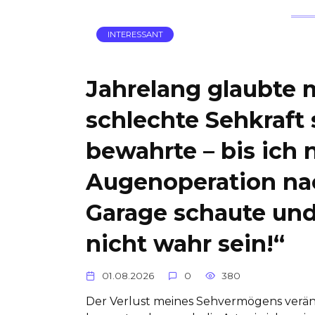
INTERESSANT
Jahrelang glaubte 
schlechte Sehkraft 
bewahrte – bis ich 
Augenoperation nac
Garage schaute und
nicht wahr sein!“
01.08.2026
0
380
Der Verlust meines Sehvermögens veränd