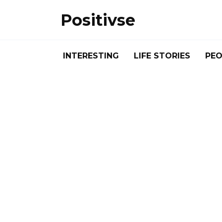
Skip
Positivse
to
content
INTERESTING
LIFE STORIES
PEO