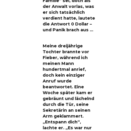
Familie“ sei, doch als
der Anwalt vorlas, was
er sich tatsächlich
verdient hatte, lautete
die Antwort 0 Dollar –
und Panik brach aus …
Meine dreijährige
Tochter brannte vor
Fieber, während ich
meinen Mann
hundertmal anrief,
doch kein einziger
Anruf wurde
beantwortet. Eine
Woche später kam er
gebräunt und lächelnd
durch die Tür, seine
Sekretärin an seinen
Arm geklammert.
„Entspann dich“,
lachte er. „Es war nur