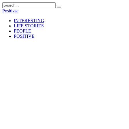
Skip
Search
to
for:
Positivse
content
INTERESTING
LIFE STORIES
PEOPLE
POSITIVE