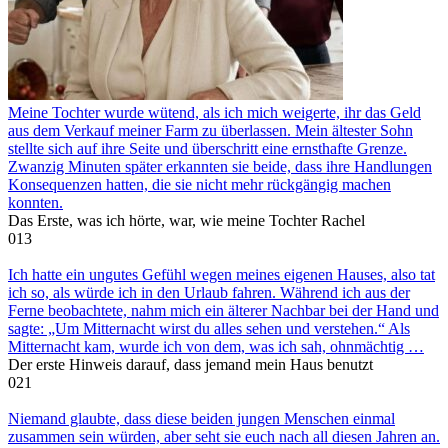
Meine Tochter wurde wütend, als ich mich weigerte, ihr das Geld
aus dem Verkauf meiner Farm zu überlassen. Mein ältester Sohn
stellte sich auf ihre Seite und überschritt eine ernsthafte Grenze.
Zwanzig Minuten später erkannten sie beide, dass ihre Handlungen
Konsequenzen hatten, die sie nicht mehr rückgängig machen
konnten.
Das Erste, was ich hörte, war, wie meine Tochter Rachel
0
13
Ich hatte ein ungutes Gefühl wegen meines eigenen Hauses, also tat
ich so, als würde ich in den Urlaub fahren. Während ich aus der
Ferne beobachtete, nahm mich ein älterer Nachbar bei der Hand und
sagte: „Um Mitternacht wirst du alles sehen und verstehen.“ Als
Mitternacht kam, wurde ich von dem, was ich sah, ohnmächtig …
Der erste Hinweis darauf, dass jemand mein Haus benutzt
0
21
Niemand glaubte, dass diese beiden jungen Menschen einmal
zusammen sein würden, aber seht sie euch nach all diesen Jahren an.