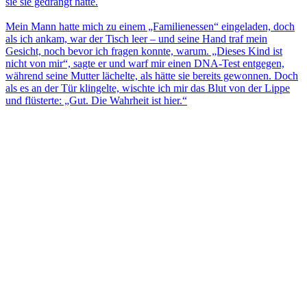
sie sie gedrängt hatte.
Mein Mann hatte mich zu einem „Familienessen“ eingeladen, doch
als ich ankam, war der Tisch leer – und seine Hand traf mein
Gesicht, noch bevor ich fragen konnte, warum. „Dieses Kind ist
nicht von mir“, sagte er und warf mir einen DNA-Test entgegen,
während seine Mutter lächelte, als hätte sie bereits gewonnen. Doch
als es an der Tür klingelte, wischte ich mir das Blut von der Lippe
und flüsterte: „Gut. Die Wahrheit ist hier.“