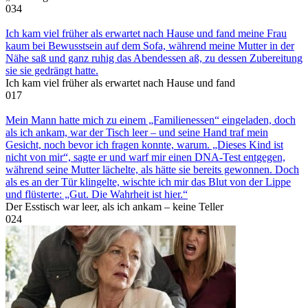
0
34
Ich kam viel früher als erwartet nach Hause und fand meine Frau
kaum bei Bewusstsein auf dem Sofa, während meine Mutter in der
Nähe saß und ganz ruhig das Abendessen aß, zu dessen Zubereitung
sie sie gedrängt hatte.
Ich kam viel früher als erwartet nach Hause und fand
0
17
Mein Mann hatte mich zu einem „Familienessen“ eingeladen, doch
als ich ankam, war der Tisch leer – und seine Hand traf mein
Gesicht, noch bevor ich fragen konnte, warum. „Dieses Kind ist
nicht von mir“, sagte er und warf mir einen DNA-Test entgegen,
während seine Mutter lächelte, als hätte sie bereits gewonnen. Doch
als es an der Tür klingelte, wischte ich mir das Blut von der Lippe
und flüsterte: „Gut. Die Wahrheit ist hier.“
Der Esstisch war leer, als ich ankam – keine Teller
0
24