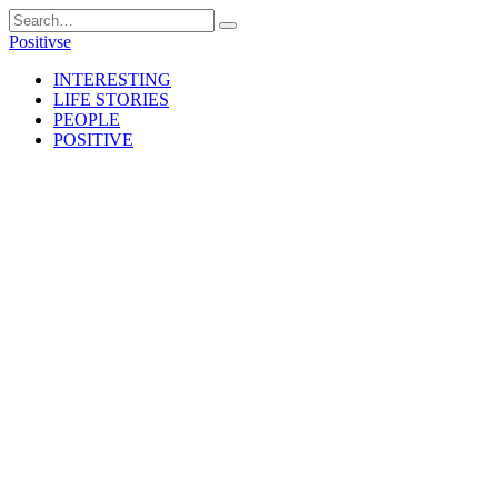
Skip
Search
to
for:
Positivse
content
INTERESTING
LIFE STORIES
PEOPLE
POSITIVE