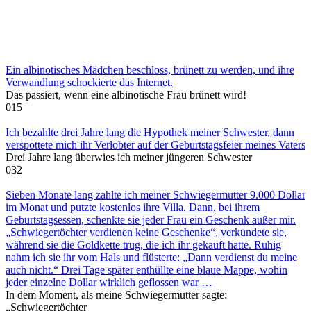
Ein albinotisches Mädchen beschloss, brünett zu werden, und ihre
Verwandlung schockierte das Internet.
Das passiert, wenn eine albinotische Frau brünett wird!
0
15
Ich bezahlte drei Jahre lang die Hypothek meiner Schwester, dann
verspottete mich ihr Verlobter auf der Geburtstagsfeier meines Vaters
Drei Jahre lang überwies ich meiner jüngeren Schwester
0
32
Sieben Monate lang zahlte ich meiner Schwiegermutter 9.000 Dollar
im Monat und putzte kostenlos ihre Villa. Dann, bei ihrem
Geburtstagsessen, schenkte sie jeder Frau ein Geschenk außer mir.
„Schwiegertöchter verdienen keine Geschenke“, verkündete sie,
während sie die Goldkette trug, die ich ihr gekauft hatte. Ruhig
nahm ich sie ihr vom Hals und flüsterte: „Dann verdienst du meine
auch nicht.“ Drei Tage später enthüllte eine blaue Mappe, wohin
jeder einzelne Dollar wirklich geflossen war …
In dem Moment, als meine Schwiegermutter sagte:
„Schwiegertöchter