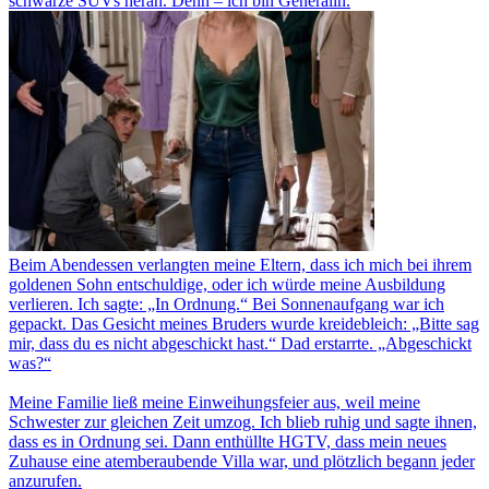
schwarze SUVs heran. Denn – ich bin Generalin.
Beim Abendessen verlangten meine Eltern, dass ich mich bei ihrem
goldenen Sohn entschuldige, oder ich würde meine Ausbildung
verlieren. Ich sagte: „In Ordnung.“ Bei Sonnenaufgang war ich
gepackt. Das Gesicht meines Bruders wurde kreidebleich: „Bitte sag
mir, dass du es nicht abgeschickt hast.“ Dad erstarrte. „Abgeschickt
was?“
Meine Familie ließ meine Einweihungsfeier aus, weil meine
Schwester zur gleichen Zeit umzog. Ich blieb ruhig und sagte ihnen,
dass es in Ordnung sei. Dann enthüllte HGTV, dass mein neues
Zuhause eine atemberaubende Villa war, und plötzlich begann jeder
anzurufen.