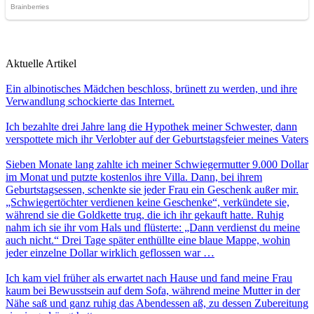
Aktuelle Artikel
Ein albinotisches Mädchen beschloss, brünett zu werden, und ihre
Verwandlung schockierte das Internet.
Ich bezahlte drei Jahre lang die Hypothek meiner Schwester, dann
verspottete mich ihr Verlobter auf der Geburtstagsfeier meines Vaters
Sieben Monate lang zahlte ich meiner Schwiegermutter 9.000 Dollar
im Monat und putzte kostenlos ihre Villa. Dann, bei ihrem
Geburtstagsessen, schenkte sie jeder Frau ein Geschenk außer mir.
„Schwiegertöchter verdienen keine Geschenke“, verkündete sie,
während sie die Goldkette trug, die ich ihr gekauft hatte. Ruhig
nahm ich sie ihr vom Hals und flüsterte: „Dann verdienst du meine
auch nicht.“ Drei Tage später enthüllte eine blaue Mappe, wohin
jeder einzelne Dollar wirklich geflossen war …
Ich kam viel früher als erwartet nach Hause und fand meine Frau
kaum bei Bewusstsein auf dem Sofa, während meine Mutter in der
Nähe saß und ganz ruhig das Abendessen aß, zu dessen Zubereitung