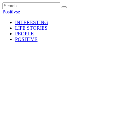
Skip
Search
to
for:
Positivse
content
INTERESTING
LIFE STORIES
PEOPLE
POSITIVE