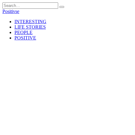
Skip
Search
to
for:
Positivse
content
INTERESTING
LIFE STORIES
PEOPLE
POSITIVE