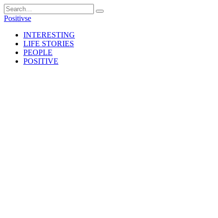
Skip
Search
to
for:
Positivse
content
INTERESTING
LIFE STORIES
PEOPLE
POSITIVE