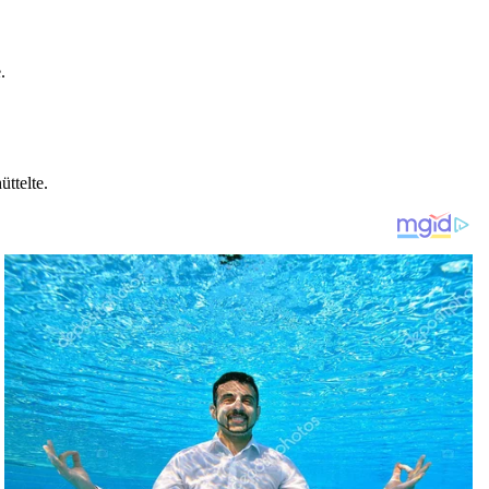
.
ttelte.