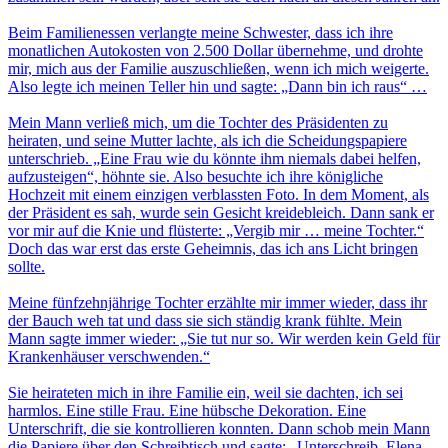
Beim Familienessen verlangte meine Schwester, dass ich ihre
monatlichen Autokosten von 2.500 Dollar übernehme, und drohte
mir, mich aus der Familie auszuschließen, wenn ich mich weigerte.
Also legte ich meinen Teller hin und sagte: „Dann bin ich raus“ …
Mein Mann verließ mich, um die Tochter des Präsidenten zu
heiraten, und seine Mutter lachte, als ich die Scheidungspapiere
unterschrieb. „Eine Frau wie du könnte ihm niemals dabei helfen,
aufzusteigen“, höhnte sie. Also besuchte ich ihre königliche
Hochzeit mit einem einzigen verblassten Foto. In dem Moment, als
der Präsident es sah, wurde sein Gesicht kreidebleich. Dann sank er
vor mir auf die Knie und flüsterte: „Vergib mir … meine Tochter.“
Doch das war erst das erste Geheimnis, das ich ans Licht bringen
sollte.
Meine fünfzehnjährige Tochter erzählte mir immer wieder, dass ihr
der Bauch weh tat und dass sie sich ständig krank fühlte. Mein
Mann sagte immer wieder: „Sie tut nur so. Wir werden kein Geld für
Krankenhäuser verschwenden.“
Sie heirateten mich in ihre Familie ein, weil sie dachten, ich sei
harmlos. Eine stille Frau. Eine hübsche Dekoration. Eine
Unterschrift, die sie kontrollieren konnten. Dann schob mein Mann
die Papiere über den Schreibtisch und sagte: „Unterschreib, Elena.