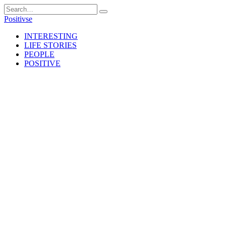
Skip
Search
to
for:
Positivse
content
INTERESTING
LIFE STORIES
PEOPLE
POSITIVE