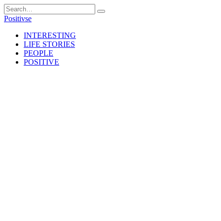
Skip
Search
to
for:
Positivse
content
INTERESTING
LIFE STORIES
PEOPLE
POSITIVE