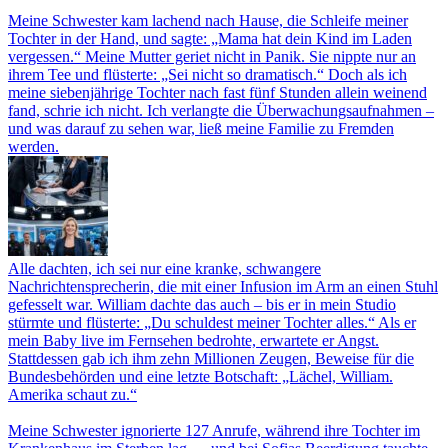
Meine Schwester kam lachend nach Hause, die Schleife meiner
Tochter in der Hand, und sagte: „Mama hat dein Kind im Laden
vergessen.“ Meine Mutter geriet nicht in Panik. Sie nippte nur an
ihrem Tee und flüsterte: „Sei nicht so dramatisch.“ Doch als ich
meine siebenjährige Tochter nach fast fünf Stunden allein weinend
fand, schrie ich nicht. Ich verlangte die Überwachungsaufnahmen –
und was darauf zu sehen war, ließ meine Familie zu Fremden
werden.
Alle dachten, ich sei nur eine kranke, schwangere
Nachrichtensprecherin, die mit einer Infusion im Arm an einen Stuhl
gefesselt war. William dachte das auch – bis er in mein Studio
stürmte und flüsterte: „Du schuldest meiner Tochter alles.“ Als er
mein Baby live im Fernsehen bedrohte, erwartete er Angst.
Stattdessen gab ich ihm zehn Millionen Zeugen, Beweise für die
Bundesbehörden und eine letzte Botschaft: „Lächel, William.
Amerika schaut zu.“
Meine Schwester ignorierte 127 Anrufe, während ihre Tochter im