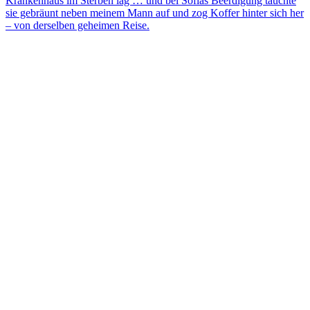
Krankenhaus im Sterben lag … und bei Sofias Beerdigung tauchte
sie gebräunt neben meinem Mann auf und zog Koffer hinter sich her
– von derselben geheimen Reise.