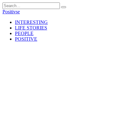
Skip
Search
to
for:
Positivse
content
INTERESTING
LIFE STORIES
PEOPLE
POSITIVE