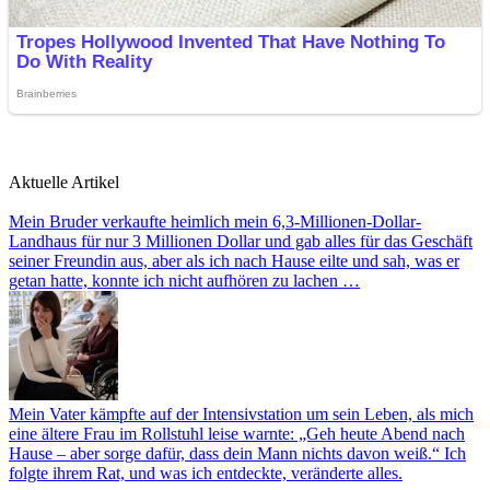
Aktuelle Artikel
Mein Bruder verkaufte heimlich mein 6,3-Millionen-Dollar-
Landhaus für nur 3 Millionen Dollar und gab alles für das Geschäft
seiner Freundin aus, aber als ich nach Hause eilte und sah, was er
getan hatte, konnte ich nicht aufhören zu lachen …
Mein Vater kämpfte auf der Intensivstation um sein Leben, als mich
eine ältere Frau im Rollstuhl leise warnte: „Geh heute Abend nach
Hause – aber sorge dafür, dass dein Mann nichts davon weiß.“ Ich
folgte ihrem Rat, und was ich entdeckte, veränderte alles.