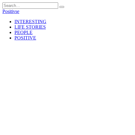
Skip
Search
to
for:
Positivse
content
INTERESTING
LIFE STORIES
PEOPLE
POSITIVE