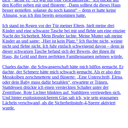
den Koffer neben mir und flüsterte: „Dann solltest du dieses Haus
besser genießen, solange du noch kannst“ – denn er hatte keine
Ahnung, was ich ihm bereits genommen hatte.
Ich stand im Regen vor der Tür meiner Eltern, hielt meine drei
Kinder und eine schwarze Tasche bei mir und flehte um eine einzige
Nacht der Sicherheit. Mein Bruder lachte. Meine Mutter sah meine
Kinder an und sagte: „Hier ist kein Platz.“ Ich fluchte nicht, weinte
nicht und flehte nicht. Ich fuhr einfach schweigend davon – denn in
dieser schwarzen Tasche befand sich der Beweis, der ihnen ihr
Haus, ihr Geld und ihren perfekten Familiennamen nehmen würde.
Charles dachte, die Schwangerschaft hätte mich hilflos gemacht. Er
dachte, der Schmerz hätte mich schwach gemacht. Als er also den
Messkolben zerschmetterte und flüsterte: „Eine Unterschrift, Elena,
oder dein Baby muss dafür bezahlen“, erwartete er Tränen.
Stattdessen drückte ich einen versteckten Schalter unter der
Zentrifuge. Rote Lichter blinkten auf. Stahltüren verriegelten sich.
Und hinter explosionssicherem Glas sah ich, wie sein grausames
Lächeln verschwand, als die Sicherheitsstufe-4-Sperre aktiviert
wurde.