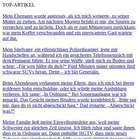
TOP-ARTIKEL
Mein Ehemann wurde aggressiv, als ich mich weigerte, zu seiner
Mutter zu ziehen. Am nächsten Morgen befahl er mir, die Spuren zu
verstecken und zu lächeln. Doch als er zum Mittagessen zurückkam,
war mein Koffer verschwunden und ein unerwarteter Gast wartete
auf ihn.
Mein Stiefvater, ein eifersüchtiger Polizeibeamter, legte mir
Handschellen an, während ich ein gesichertes Telefongespräch mit
dem Pentagon führte. Er zog seine Waffe, stieß mich zu Boden und
schrie: „Für wen hältst du dich?“ Fünf Minuten später stürmten fünf
schwarze SUVs heran. Denn – ich bin Generalin.
Beim Abendessen verlangten meine Eltern, dass ich mich bei ihrem
goldenen Sohn entschuldige, oder ich würde meine Ausbildung
verlieren. Ich sagte: „In Ordnung.“ Bei Sonnenaufgang war ich
gepackt. Das Gesicht meines Bruders wurde kreidebleich: „Bitte sag
mir, dass du es nicht abgeschickt hast.“ Dad erstarrte. „Abgeschickt
was?“
Meine Familie ließ meine Einweihungsfeier aus, weil meine
Schwester zur gleichen Zeit umzog. Ich blieb ruhig und sagte ihnen,
dass es in Ordnung sei. Dann enthüllte HGTV, dass mein neues
Zuhause eine atemberaubende Villa war, und plötzlich begann jeder