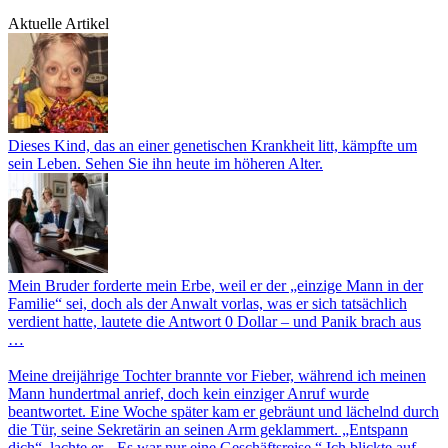
Aktuelle Artikel
Dieses Kind, das an einer genetischen Krankheit litt, kämpfte um
sein Leben. Sehen Sie ihn heute im höheren Alter.
Mein Bruder forderte mein Erbe, weil er der „einzige Mann in der
Familie“ sei, doch als der Anwalt vorlas, was er sich tatsächlich
verdient hatte, lautete die Antwort 0 Dollar – und Panik brach aus
…
Meine dreijährige Tochter brannte vor Fieber, während ich meinen
Mann hundertmal anrief, doch kein einziger Anruf wurde
beantwortet. Eine Woche später kam er gebräunt und lächelnd durch
die Tür, seine Sekretärin an seinen Arm geklammert. „Entspann
dich“, lachte er. „Es war nur eine Geschäftsreise.“ Ich blickte auf