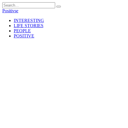
Skip
Search
to
for:
Positivse
content
INTERESTING
LIFE STORIES
PEOPLE
POSITIVE