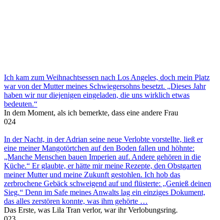
Ich kam zum Weihnachtsessen nach Los Angeles, doch mein Platz
war von der Mutter meines Schwiegersohns besetzt. „Dieses Jahr
haben wir nur diejenigen eingeladen, die uns wirklich etwas
bedeuten.“
In dem Moment, als ich bemerkte, dass eine andere Frau
0
24
In der Nacht, in der Adrian seine neue Verlobte vorstellte, ließ er
eine meiner Mangotörtchen auf den Boden fallen und höhnte:
„Manche Menschen bauen Imperien auf. Andere gehören in die
Küche.“ Er glaubte, er hätte mir meine Rezepte, den Obstgarten
meiner Mutter und meine Zukunft gestohlen. Ich hob das
zerbrochene Gebäck schweigend auf und flüsterte: „Genieß deinen
Sieg.“ Denn im Safe meines Anwalts lag ein einziges Dokument,
das alles zerstören konnte, was ihm gehörte …
Das Erste, was Lila Tran verlor, war ihr Verlobungsring.
0
23