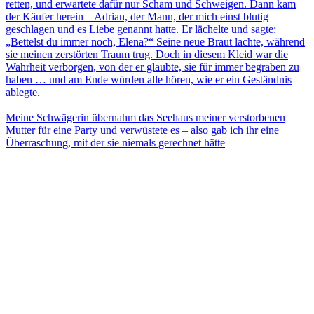
retten, und erwartete dafür nur Scham und Schweigen. Dann kam
der Käufer herein – Adrian, der Mann, der mich einst blutig
geschlagen und es Liebe genannt hatte. Er lächelte und sagte:
„Bettelst du immer noch, Elena?“ Seine neue Braut lachte, während
sie meinen zerstörten Traum trug. Doch in diesem Kleid war die
Wahrheit verborgen, von der er glaubte, sie für immer begraben zu
haben … und am Ende würden alle hören, wie er ein Geständnis
ablegte.
Meine Schwägerin übernahm das Seehaus meiner verstorbenen
Mutter für eine Party und verwüstete es – also gab ich ihr eine
Überraschung, mit der sie niemals gerechnet hätte