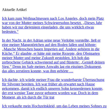
Aktuelle Artikel
Ich kam zum Weihnachtsessen nach Los Angeles, doch mein Platz
war von der Mutter meines Schwiegersohns besetzt. „Dieses Jahr
haben wir nur diejenigen eingeladen, die uns wirklich etwas
bedeuten.“
In der Nacht, in der Adrian seine neue Verlobte vorstellte, ließ er
eine meiner Mangotörtchen auf den Boden fallen und höhnte:
„Manche Menschen bauen Imperien auf. Andere gehören in die
Küche.“ Er glaubte, er hätte mir meine Rezepte, den Obstgarten
meiner Mutter und meine Zukunft gestohlen. Ich hob das
zerbrochene Gebäck schweigend auf und flüsterte: „Genieß deinen
Sieg.“ Denn im Safe meines Anwalts lag ein einziges Dokument,
das alles zerstören konnte, was ihm gehörte …
Ich dachte, ich würde meiner Frau die wunderbarste Überraschung
für Silvester bereiten. Ich war früher als erwartet nach Hause
gekommen, damit ich endlich unseren Sohn kennenlernen konnte,
der erst wenige Tage zuvor geboren worden war. Doch in dem
Moment, als ich durch die Tür trat
Ich verkaufte mein Hochzeitskleid, um das Leben meines Sohnes zu