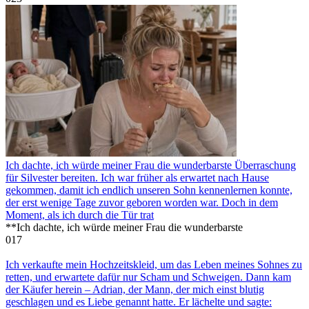
Ich dachte, ich würde meiner Frau die wunderbarste Überraschung
für Silvester bereiten. Ich war früher als erwartet nach Hause
gekommen, damit ich endlich unseren Sohn kennenlernen konnte,
der erst wenige Tage zuvor geboren worden war. Doch in dem
Moment, als ich durch die Tür trat
**Ich dachte, ich würde meiner Frau die wunderbarste
0
17
Ich verkaufte mein Hochzeitskleid, um das Leben meines Sohnes zu
retten, und erwartete dafür nur Scham und Schweigen. Dann kam
der Käufer herein – Adrian, der Mann, der mich einst blutig
geschlagen und es Liebe genannt hatte. Er lächelte und sagte: