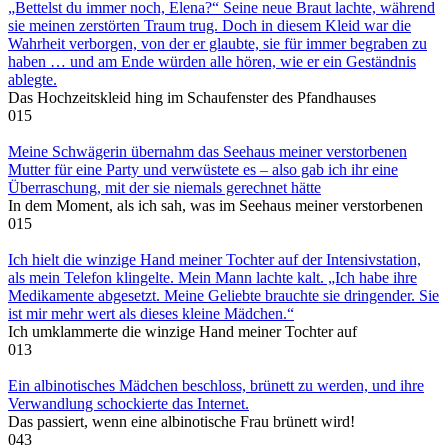
„Bettelst du immer noch, Elena?“ Seine neue Braut lachte, während
sie meinen zerstörten Traum trug. Doch in diesem Kleid war die
Wahrheit verborgen, von der er glaubte, sie für immer begraben zu
haben … und am Ende würden alle hören, wie er ein Geständnis
ablegte.
Das Hochzeitskleid hing im Schaufenster des Pfandhauses
0
15
Meine Schwägerin übernahm das Seehaus meiner verstorbenen
Mutter für eine Party und verwüstete es – also gab ich ihr eine
Überraschung, mit der sie niemals gerechnet hätte
In dem Moment, als ich sah, was im Seehaus meiner verstorbenen
0
15
Ich hielt die winzige Hand meiner Tochter auf der Intensivstation,
als mein Telefon klingelte. Mein Mann lachte kalt. „Ich habe ihre
Medikamente abgesetzt. Meine Geliebte brauchte sie dringender. Sie
ist mir mehr wert als dieses kleine Mädchen.“
Ich umklammerte die winzige Hand meiner Tochter auf
0
13
Ein albinotisches Mädchen beschloss, brünett zu werden, und ihre
Verwandlung schockierte das Internet.
Das passiert, wenn eine albinotische Frau brünett wird!
0
43