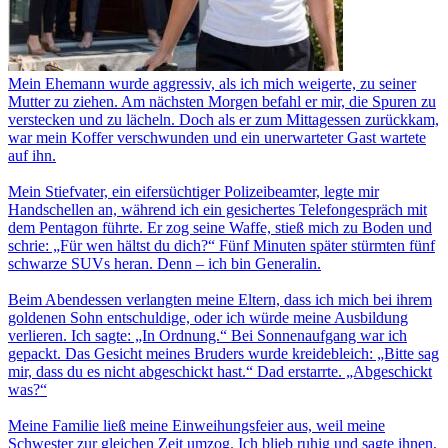
Mein Ehemann wurde aggressiv, als ich mich weigerte, zu seiner
Mutter zu ziehen. Am nächsten Morgen befahl er mir, die Spuren zu
verstecken und zu lächeln. Doch als er zum Mittagessen zurückkam,
war mein Koffer verschwunden und ein unerwarteter Gast wartete
auf ihn.
Mein Stiefvater, ein eifersüchtiger Polizeibeamter, legte mir
Handschellen an, während ich ein gesichertes Telefongespräch mit
dem Pentagon führte. Er zog seine Waffe, stieß mich zu Boden und
schrie: „Für wen hältst du dich?“ Fünf Minuten später stürmten fünf
schwarze SUVs heran. Denn – ich bin Generalin.
Beim Abendessen verlangten meine Eltern, dass ich mich bei ihrem
goldenen Sohn entschuldige, oder ich würde meine Ausbildung
verlieren. Ich sagte: „In Ordnung.“ Bei Sonnenaufgang war ich
gepackt. Das Gesicht meines Bruders wurde kreidebleich: „Bitte sag
mir, dass du es nicht abgeschickt hast.“ Dad erstarrte. „Abgeschickt
was?“
Meine Familie ließ meine Einweihungsfeier aus, weil meine
Schwester zur gleichen Zeit umzog. Ich blieb ruhig und sagte ihnen,