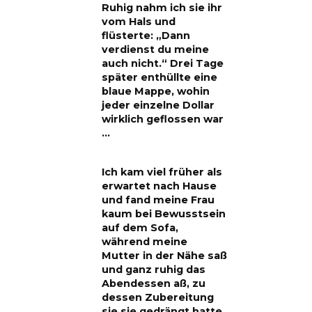
Ruhig nahm ich sie ihr
vom Hals und
flüsterte: „Dann
verdienst du meine
auch nicht.“ Drei Tage
später enthüllte eine
blaue Mappe, wohin
jeder einzelne Dollar
wirklich geflossen war
…
Ich kam viel früher als
erwartet nach Hause
und fand meine Frau
kaum bei Bewusstsein
auf dem Sofa,
während meine
Mutter in der Nähe saß
und ganz ruhig das
Abendessen aß, zu
dessen Zubereitung
sie sie gedrängt hatte.