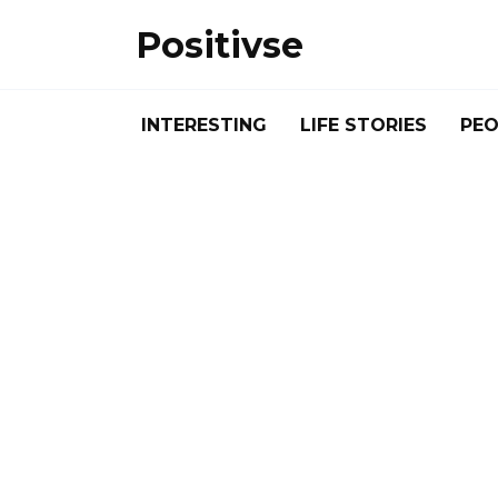
Skip
Positivse
to
content
INTERESTING
LIFE STORIES
PEO