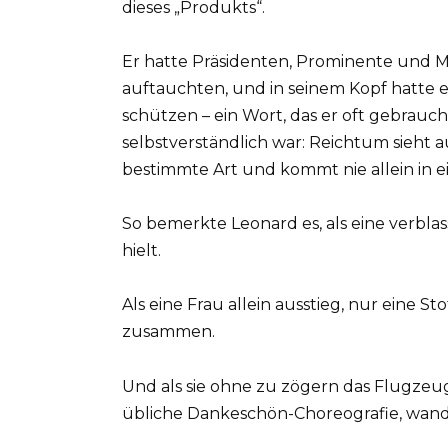
dieses „Produkts“.
Er hatte Präsidenten, Prominente und M
auftauchten, und in seinem Kopf hatte e
schützen – ein Wort, das er oft gebrauchte
selbstverständlich war: Reichtum sieht a
bestimmte Art und kommt nie allein in e
So bemerkte Leonard es, als eine verbl
hielt.
Als eine Frau allein ausstieg, nur eine St
zusammen.
Und als sie ohne zu zögern das Flugzeug
übliche Dankeschön-Choreografie, wandelt