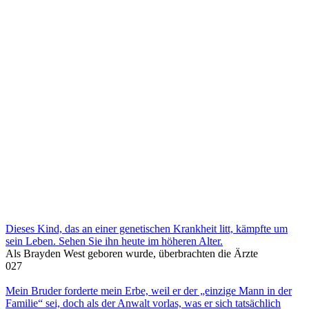
Dieses Kind, das an einer genetischen Krankheit litt, kämpfte um
sein Leben. Sehen Sie ihn heute im höheren Alter.
Als Brayden West geboren wurde, überbrachten die Ärzte
0
27
Mein Bruder forderte mein Erbe, weil er der „einzige Mann in der
Familie“ sei, doch als der Anwalt vorlas, was er sich tatsächlich