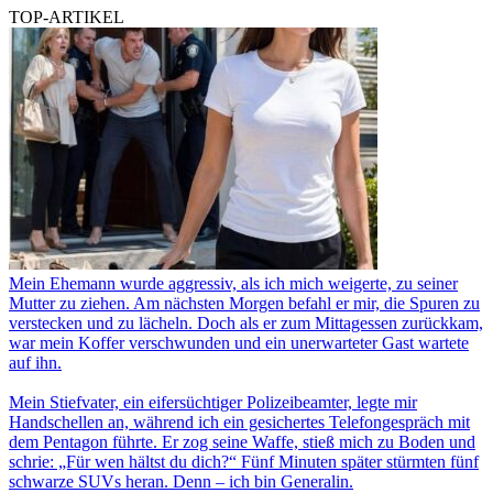
TOP-ARTIKEL
Mein Ehemann wurde aggressiv, als ich mich weigerte, zu seiner
Mutter zu ziehen. Am nächsten Morgen befahl er mir, die Spuren zu
verstecken und zu lächeln. Doch als er zum Mittagessen zurückkam,
war mein Koffer verschwunden und ein unerwarteter Gast wartete
auf ihn.
Mein Stiefvater, ein eifersüchtiger Polizeibeamter, legte mir
Handschellen an, während ich ein gesichertes Telefongespräch mit
dem Pentagon führte. Er zog seine Waffe, stieß mich zu Boden und
schrie: „Für wen hältst du dich?“ Fünf Minuten später stürmten fünf
schwarze SUVs heran. Denn – ich bin Generalin.