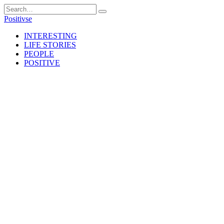
Skip
Search
to
for:
Positivse
content
INTERESTING
LIFE STORIES
PEOPLE
POSITIVE