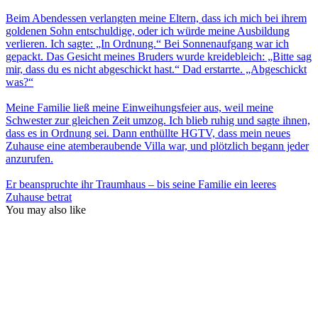
Beim Abendessen verlangten meine Eltern, dass ich mich bei ihrem
goldenen Sohn entschuldige, oder ich würde meine Ausbildung
verlieren. Ich sagte: „In Ordnung.“ Bei Sonnenaufgang war ich
gepackt. Das Gesicht meines Bruders wurde kreidebleich: „Bitte sag
mir, dass du es nicht abgeschickt hast.“ Dad erstarrte. „Abgeschickt
was?“
Meine Familie ließ meine Einweihungsfeier aus, weil meine
Schwester zur gleichen Zeit umzog. Ich blieb ruhig und sagte ihnen,
dass es in Ordnung sei. Dann enthüllte HGTV, dass mein neues
Zuhause eine atemberaubende Villa war, und plötzlich begann jeder
anzurufen.
Er beanspruchte ihr Traumhaus – bis seine Familie ein leeres
Zuhause betrat
You may also like