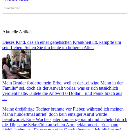
Aktuelle Artikel
Dieses Kind, das an einer genetischen Krankheit litt, kämpfte um
sein Leben. Sehen Sie ihn heute im höheren Alter.
Mein Bruder forderte mein Erbe, weil er der „einzige Mann in der
Familie“ sei, doch als der Anwalt vorlas, was er sich tatsächlich
verdient hatte, lautete die Antwort 0 Dollar – und Panik brach aus
…
Meine dreijährige Tochter brannte vor Fieber, während ich meinen
Mann hundertmal anrief, doch kein einziger Anruf wurde
beantwortet. Eine Woche später kam er gebräunt und lächelnd durch
die Tür, seine Sekretärin an seinen Arm geklammert. „Entspann
dich“, lachte er. „Es war nur eine Geschäftsreise.“ Ich blickte auf