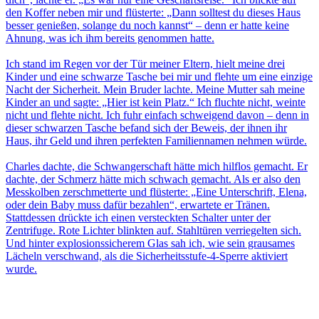
den Koffer neben mir und flüsterte: „Dann solltest du dieses Haus
besser genießen, solange du noch kannst“ – denn er hatte keine
Ahnung, was ich ihm bereits genommen hatte.
Ich stand im Regen vor der Tür meiner Eltern, hielt meine drei
Kinder und eine schwarze Tasche bei mir und flehte um eine einzige
Nacht der Sicherheit. Mein Bruder lachte. Meine Mutter sah meine
Kinder an und sagte: „Hier ist kein Platz.“ Ich fluchte nicht, weinte
nicht und flehte nicht. Ich fuhr einfach schweigend davon – denn in
dieser schwarzen Tasche befand sich der Beweis, der ihnen ihr
Haus, ihr Geld und ihren perfekten Familiennamen nehmen würde.
Charles dachte, die Schwangerschaft hätte mich hilflos gemacht. Er
dachte, der Schmerz hätte mich schwach gemacht. Als er also den
Messkolben zerschmetterte und flüsterte: „Eine Unterschrift, Elena,
oder dein Baby muss dafür bezahlen“, erwartete er Tränen.
Stattdessen drückte ich einen versteckten Schalter unter der
Zentrifuge. Rote Lichter blinkten auf. Stahltüren verriegelten sich.
Und hinter explosionssicherem Glas sah ich, wie sein grausames
Lächeln verschwand, als die Sicherheitsstufe-4-Sperre aktiviert
wurde.