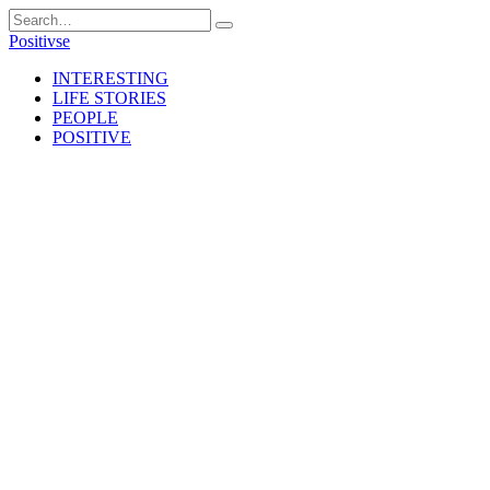
Skip
Search
to
for:
Positivse
content
INTERESTING
LIFE STORIES
PEOPLE
POSITIVE