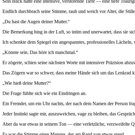
Sein Blick hatte eine intensive, verstörende Tiefe — eine tiefe Traur
Endlich durchbrach seine Stimme, rauh und weich vor Alter, die Stille
„Du hast die Augen deiner Mutter.“
Die Bemerkung hing in der Luft, so intim und unerwartet, dass sie sic
Ich schenkte dem Spiegel ein angespanntes, professionelles Lächeln, wie
„Könnte sein. Das höre ich manchmal.“
Er zögerte, schien seine nächsten Worte mit intensiver Präzision abz
Das Zögern war so schwer, dass meine Hände sich um das Lenkrad k
„Wie hieß deine Mutter?“
Die Frage fühlte sich wie ein Eindringen an.
Ein Fremder, um ein Uhr nachts, der nach dem Namen der Person fragt,
Jeder Instinkt sagte mir, auszuweichen, vage zu bleiben, das Gespräc
Aber da war etwas in seinem Ton — eine verletzliche, verzweifelte 
Es war die Stimme eines Mannes, der am Rand von etwas stand.