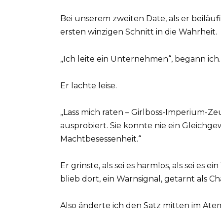
Bei unserem zweiten Date, als er beiläufi
ersten winzigen Schnitt in die Wahrheit.
„Ich leite ein Unternehmen“, begann ich.
Er lachte leise.
„Lass mich raten – Girlboss-Imperium-Z
ausprobiert. Sie konnte nie ein Gleichge
Machtbesessenheit.“
Er grinste, als sei es harmlos, als sei es 
blieb dort, ein Warnsignal, getarnt als C
Also änderte ich den Satz mitten im At