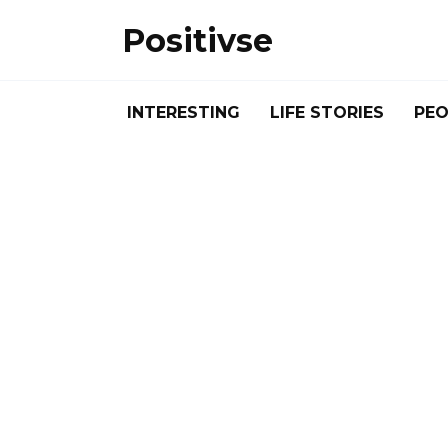
Skip
Positivse
to
content
INTERESTING
LIFE STORIES
PEO