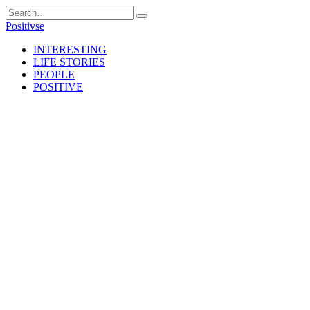
Skip
Search
to
for:
Positivse
content
INTERESTING
LIFE STORIES
PEOPLE
POSITIVE