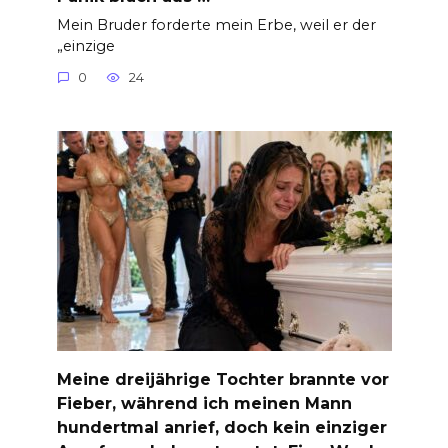
Mein Bruder forderte mein Erbe, weil er der
„einzige
0
24
Meine dreijährige Tochter brannte vor
Fieber, während ich meinen Mann
hundertmal anrief, doch kein einziger