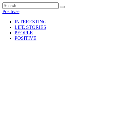
Skip
Search
to
for:
Positivse
content
INTERESTING
LIFE STORIES
PEOPLE
POSITIVE