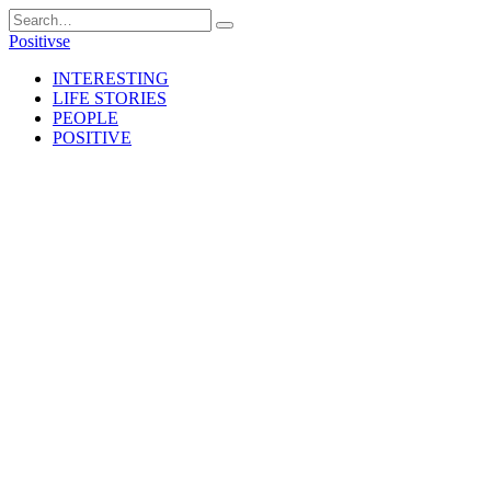
Skip
Search
to
for:
Positivse
content
INTERESTING
LIFE STORIES
PEOPLE
POSITIVE