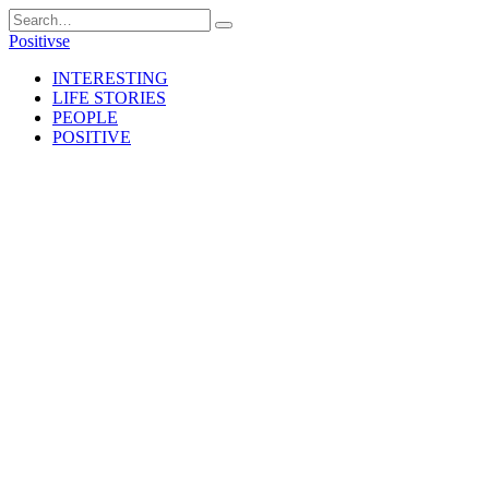
Skip
Search
to
for:
Positivse
content
INTERESTING
LIFE STORIES
PEOPLE
POSITIVE