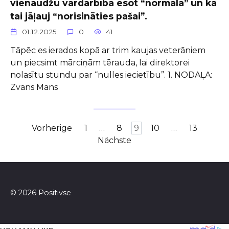
vienaudžu vardarbība esot “normāla” un ka
tai jāļauj “norisināties pašai”.
01.12.2025
0
41
Tāpēc es ierados kopā ar trim kaujas veterāniem
un piecsimt mārciņām tērauda, lai direktorei
nolasītu stundu par “nulles iecietību”. 1. NODAĻA:
Zvans Mans
Seitennummerierung
Vorherige
1
…
8
9
10
…
13
der
Nächste
Beiträge
© 2026 Positivse