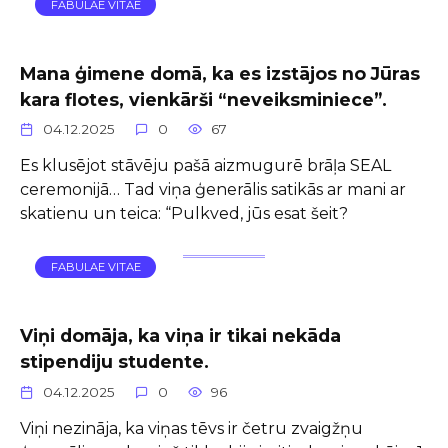
FABULAE VITAE
Mana ģimene domā, ka es izstājos no Jūras
kara flotes, vienkārši “neveiksminiece”.
04.12.2025
0
67
Es klusējot stāvēju pašā aizmugurē brāļa SEAL
ceremonijā… Tad viņa ģenerālis satikās ar mani ar
skatienu un teica: “Pulkved, jūs esat šeit?
FABULAE VITAE
Viņi domāja, ka viņa ir tikai nekāda
stipendiju studente.
04.12.2025
0
96
Viņi nezināja, ka viņas tēvs ir četru zvaigžņu