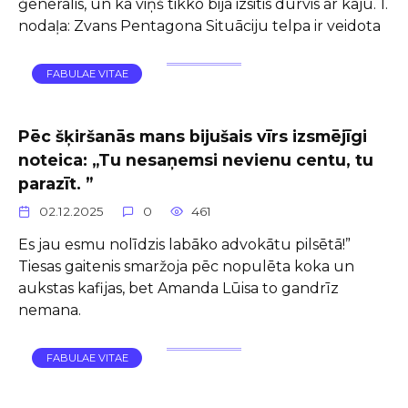
ģenerālis, un ka viņš tikko bija izsitis durvis ar kāju. 1.
nodaļa: Zvans Pentagona Situāciju telpa ir veidota
FABULAE VITAE
Pēc šķiršanās mans bijušais vīrs izsmējīgi
noteica: „Tu nesaņemsi nevienu centu, tu
parazīt. ”
02.12.2025
0
461
Es jau esmu nolīdzis labāko advokātu pilsētā!”
Tiesas gaitenis smaržoja pēc nopulēta koka un
aukstas kafijas, bet Amanda Lūisa to gandrīz
nemana.
FABULAE VITAE