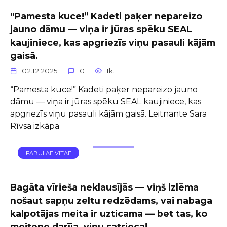
“Pamesta kuce!” Kadeti paķer nepareizo
jauno dāmu — viņa ir jūras spēku SEAL
kaujiniece, kas apgriezīs viņu pasauli kājām
gaisā.
02.12.2025
0
1k.
“Pamesta kuce!” Kadeti paķer nepareizo jauno
dāmu — viņa ir jūras spēku SEAL kaujiniece, kas
apgriezīs viņu pasauli kājām gaisā. Leitnante Sara
Rīvsa izkāpa
FABULAE VITAE
Bagāta vīrieša neklausījās — viņš izlēma
nošaut sapņu zeltu redzēdams, vai nabaga
kalpotājas meita ir uzticama — bet tas, ko
meitene darīja, viņu satrieca!