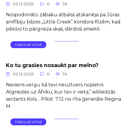
02.12.2025
0
76
Nospodrināto zābaku atbalss atskanēja pa Jūras
amfībiju bāzes „Little Creek” koridora flīzēm, kad
pēkšņi to pārgrieza skaļi, dārdoši smiekli.
FABULAE VITAE
Ko tu grasies nosaukt par melno?
02.12.2025
0
74
Neviens vergu kā tevi neuztvers nopietni.
Atgriezies uz Āfriku, kur tev ir vieta,” iekliedzās
seržants Kols… Plkst. 7:12 no rīta ģenerāle Regina
M.
FABULAE VITAE