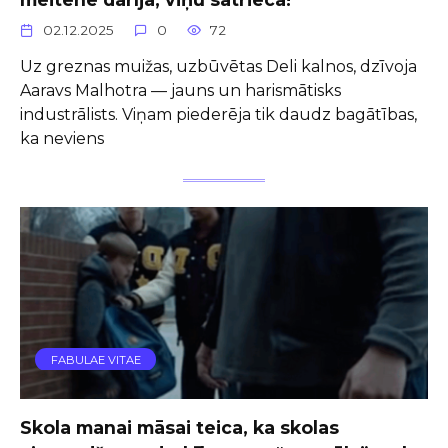
02.12.2025
0
72
Uz greznas muižas, uzbūvētas Deli kalnos, dzīvoja
Aaravs Malhotra — jauns un harismātisks
industrālists. Viņam piederēja tik daudz bagātības,
ka neviens
FABULAE VITAE
Skola manai māsai teica, ka skolas