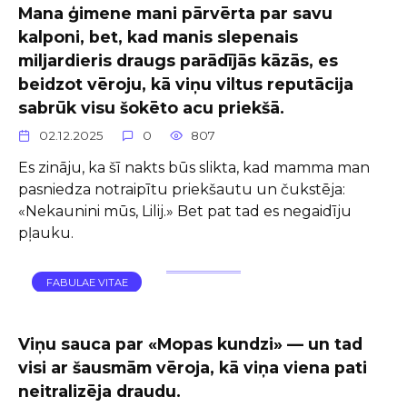
Mana ģimene mani pārvērta par savu
kalponi, bet, kad manis slepenais
miljardieris draugs parādījās kāzās, es
beidzot vēroju, kā viņu viltus reputācija
sabrūk visu šokēto acu priekšā.
02.12.2025
0
807
Es zināju, ka šī nakts būs slikta, kad mamma man
pasniedza notraipītu priekšautu un čukstēja:
«Nekaunini mūs, Lilij.» Bet pat tad es negaidīju
pļauku.
FABULAE VITAE
Viņu sauca par «Mopas kundzi» — un tad
visi ar šausmām vēroja, kā viņa viena pati
neitralizēja draudu.