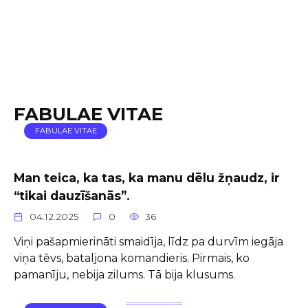
FABULAE VITAE
FABULAE VITAE
Man teica, ka tas, ka manu dēlu žņaudz, ir
“tikai dauzīšanās”.
04.12.2025
0
36
Viņi pašapmierināti smaidīja, līdz pa durvīm iegāja
viņa tēvs, bataljona komandieris. Pirmais, ko
pamanīju, nebija zilums. Tā bija klusums.